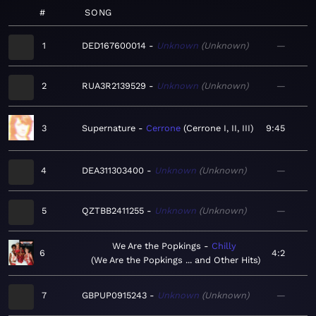
#
SONG
1
DED167600014
Unknown
Unknown
—
2
RUA3R2139529
Unknown
Unknown
—
3
Supernature
Cerrone
Cerrone I, II, III
9:45
4
DEA311303400
Unknown
Unknown
—
5
QZTBB2411255
Unknown
Unknown
—
We Are the Popkings
Chilly
6
4:2
We Are the Popkings ... and Other Hits
7
GBPUP0915243
Unknown
Unknown
—