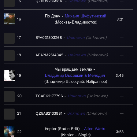
15
QZNJV2365841
Unknown
Unknown
—
По Дону
Михаил Шуфутинский
16
3:21
Москва-Владивосток
17
BYA031303268
Unknown
Unknown
—
18
AEA2M2514345
Unknown
Unknown
—
Мы вращаем землю
19
Владимир Высоцкий & Мелодия
3:45
Владимир Высоцкий: Избранное
20
TCAFK2177796
Unknown
Unknown
—
21
QZ5AB2133981
Unknown
Unknown
—
Kepler (Radio Edit)
Allen Watts
22
3:53
Kepler - Single