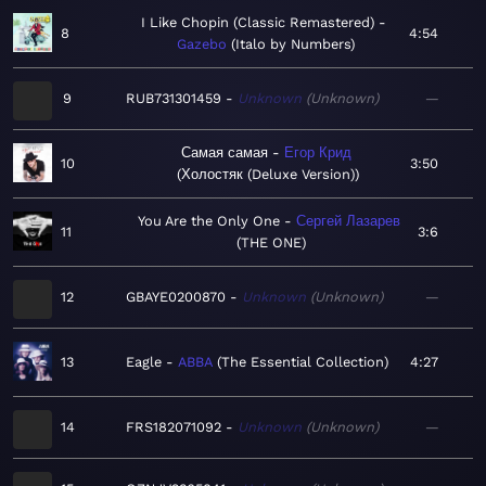
I Like Chopin (Classic Remastered)
8
4:54
Gazebo
Italo by Numbers
9
RUB731301459
Unknown
Unknown
—
Самая самая
Егор Крид
10
3:50
Холостяк (Deluxe Version)
You Are the Only One
Сергей Лазарев
11
3:6
THE ONE
12
GBAYE0200870
Unknown
Unknown
—
13
Eagle
ABBA
The Essential Collection
4:27
14
FRS182071092
Unknown
Unknown
—