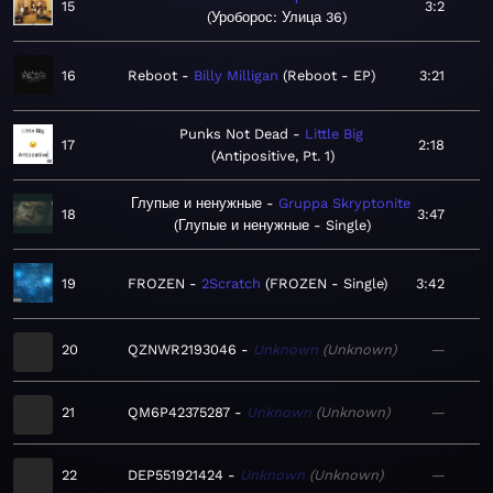
15
3:2
Уроборос: Улица 36
16
Reboot
Billy Milligan
Reboot - EP
3:21
Punks Not Dead
Little Big
17
2:18
Antipositive, Pt. 1
Глупые и ненужные
Gruppa Skryptonite
18
3:47
Глупые и ненужные - Single
19
FROZEN
2Scratch
FROZEN - Single
3:42
20
QZNWR2193046
Unknown
Unknown
—
21
QM6P42375287
Unknown
Unknown
—
22
DEP551921424
Unknown
Unknown
—