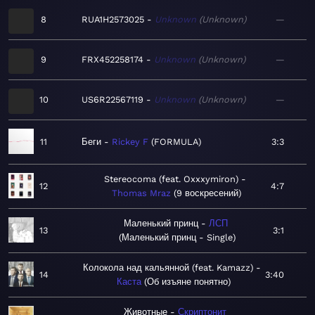
8
RUA1H2573025
Unknown
Unknown
—
9
FRX452258174
Unknown
Unknown
—
10
US6R22567119
Unknown
Unknown
—
11
Беги
Rickey F
FORMULA
3:3
Stereocoma (feat. Oxxxymiron)
12
4:7
Thomas Mraz
9 воскресений
Маленький принц
ЛСП
13
3:1
Маленький принц - Single
Колокола над кальянной (feat. Kamazz)
14
3:40
Каста
Об изъяне понятно
Животные
Скриптонит