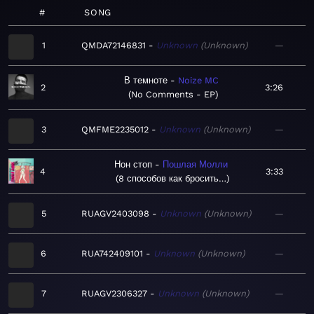
#
SONG
1
QMDA72146831
Unknown
Unknown
—
В темноте
Noize MC
2
3:26
No Comments - EP
3
QMFME2235012
Unknown
Unknown
—
Нон стоп
Пошлая Молли
4
3:33
8 способов как бросить…
5
RUAGV2403098
Unknown
Unknown
—
6
RUA742409101
Unknown
Unknown
—
7
RUAGV2306327
Unknown
Unknown
—