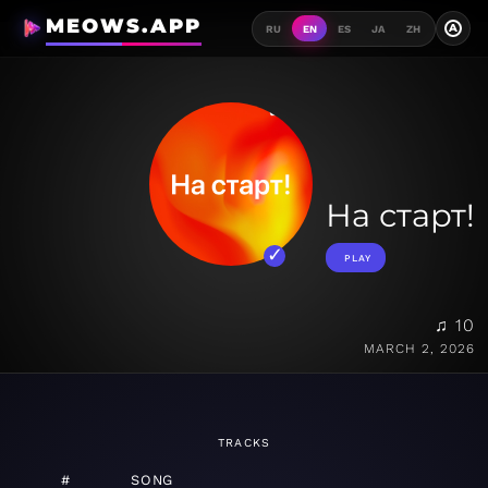
MEOWS.APP
A
RU
EN
ES
JA
ZH
На старт!
PLAY
♫ 10
MARCH 2, 2026
TRACKS
#
SONG