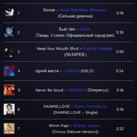
Белая
Анна Плетнёва «Винтаж»
1
3:19
Сильная девочка
Бьёт бит
IOWA
2
3:35
Танцы. 3 сезон. Официальный саундтрек
Keep Your Mouth Shut
Сергей Лазарев
3
3:55
ЛАЗАРЕВ.
4
одной масти
LOBODA
H2LO
3:24
5
Never Be Good
SEREBRO
Опиумroz
3:16
DAIMNE.LOVE
Elena Temnikova
6
3:19
DAIMNE.LOVE - Single
Mmm Papi
Britney Spears
7
3:22
Circus (Deluxe Version)