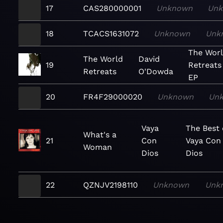
17
CAS280000001
Unknown
Un
18
TCACS1631072
Unknown
Unk
The Wor
The World
David
19
Retreats
Retreats
O'Dowda
EP
20
FR4F29000020
Unknown
Un
Vaya
The Best 
What's a
21
Con
Vaya Con
Woman
Dios
Dios
22
QZNJV2198110
Unknown
Unk