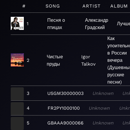
#
SONG
ARTIST
ALBUM
Песня о
Александр
1
Лучш
птицах
Градский
Как
упоитель
в России
Чистые
Igor
2
вечера
пруды
Talkov
(Душевны
русские
песни)
3
USGM30000003
Unknown
Un
4
FR2PY1000100
Unknown
Unk
5
GBAAA9000066
Unknown
Un