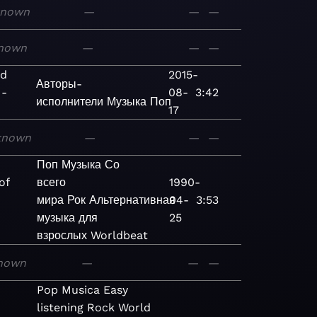
known
—
—
—
nown
—
—
—
ld
2015-
Авторы-
 -
08-
3:42
исполнители
Музыка
Поп
17
known
—
—
—
Поп
Музыка
Со
of
всего
1990-
мира
Рок
Альтернативная
04-
3:53
музыка для
25
взрослых
Worldbeat
nown
—
—
—
Pop
Musica
Easy
listening
Rock
World