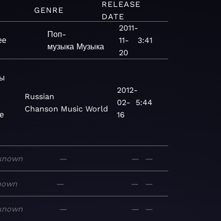
RELEASE
GENRE
DATE
2011-
Поп-
ее
11-
3:41
музыка
Музыка
20
ны
2012-
Russian
02-
5:44
Chanson
Music
World
е
16
known
—
—
—
nown
—
—
—
known
—
—
—