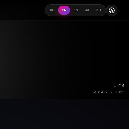
A
RU
EN
ES
JA
ZH
♫ 24
AUGUST 2, 2026