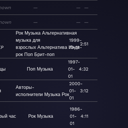
nown
—
—
—
nown
—
—
—
Рок
Музыка
Альтернативная
музыка для
1999-
2:51
EP
взрослых
Альтернатива
Инди-
10-11
рок
Поп
Брит-поп
1997-
ицы
Поп
Музыка
01-
4:32
01
2000-
Авторы-
я
01-
3:12
исполнители
Музыка
Рок
01
1986-
рый час
Рок
Музыка
01-
4:11
01