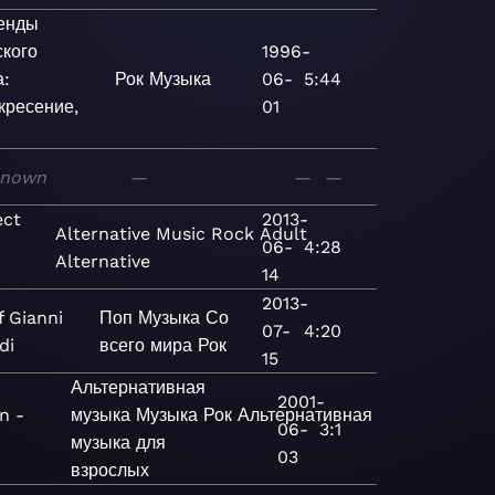
енды
ского
1996-
а:
Рок
Музыка
06-
5:44
кресение,
01
known
—
—
—
ect
2013-
Alternative
Music
Rock
Adult
06-
4:28
Alternative
14
2013-
f Gianni
Поп
Музыка
Со
07-
4:20
di
всего мира
Рок
15
Альтернативная
2001-
n -
музыка
Музыка
Рок
Альтернативная
06-
3:1
музыка для
03
взрослых