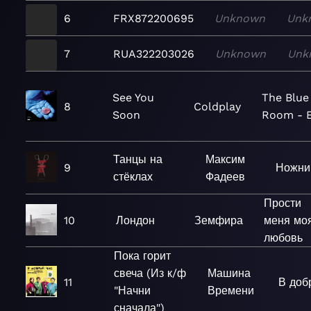
6
FRX872200695
Unknown
Unk
7
RUA322203026
Unknown
Unk
See You
The Blue
8
Coldplay
Soon
Room - 
Танцы на
Максим
9
Ножн
стёклах
Фадеев
Прости
10
Лондон
Земфира
меня мо
любовь
Пока горит
свеча (Из к/ф
Машина
11
В доб
"Начни
Времени
сначала")