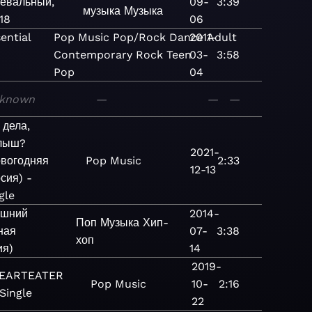
цевальный,
09-
3:39
музыка
Музыка
 18
06
ential
Pop
Music
Pop/Rock
Dance
2011-
Adult
Contemporary
Rock
Teen
03-
3:58
Pop
04
known
—
—
—
 дела,
лыш?
2021-
овогодняя
Pop
Music
2:33
12-13
сия) -
gle
шний
2014-
Поп
Музыка
Хип-
ная
07-
3:38
хоп
ия)
14
2019-
EARTEATER
Pop
Music
10-
2:16
 Single
22