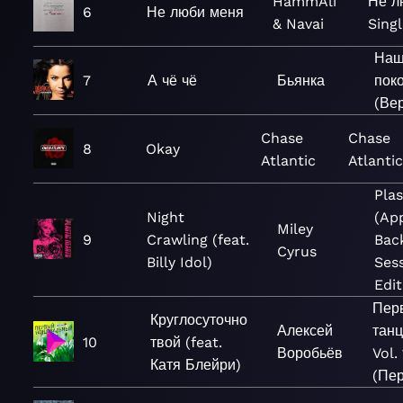
HammAli
Не л
6
Не люби меня
& Navai
Singl
На
7
А чё чё
Бьянка
пок
(Ве
Chase
Chase
8
Okay
Atlantic
Atlanti
Plas
Night
(Ap
Miley
9
Crawling (feat.
Bac
Cyrus
Billy Idol)
Ses
Edit
Пер
Круглосуточно
Алексей
тан
10
твой (feat.
Воробьёв
Vol.
Катя Блейри)
(Пе