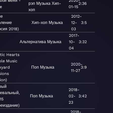
юби меня -
2020-
рэп
Музыка
Хип-
2:36
e
01-15
хоп
ше
2012-
оление
Хип-хоп
Музыка
12-
3:5
рсия 2018)
03
2017-
Альтернатива
Музыка
10-
3:32
c
04
tic Hearts
ple Music
2020-
kyard
Поп
Музыка
3:9
11-27
sions
ion)
вый
2018-
цевальный,
Поп
Музыка
02-
3:42
 15
23
реиздание)
2018-