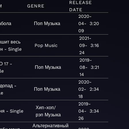
RELEASE
M
GENRE
DATE
2020-
абола
Поп
Музыка
04-
3:20
09
2021-
ышит весь
Pop
Music
09-
3:16
н - Single
24
2019-
 17 -
Поп
Музыка
08-
3:21
le
14
2020-
допад -
Поп
Музыка
02-
2:34
le
18
2019-
Хип-хоп/
ня - Single
04-
3:34
рэп
Музыка
26
Альтернативный