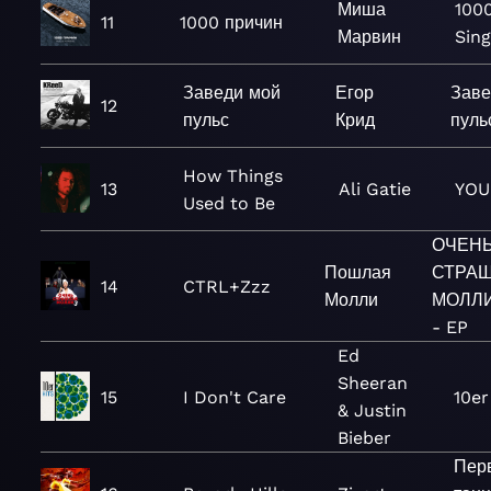
Миша
100
11
1000 причин
Марвин
Sing
Заведи мой
Егор
Заве
12
пульс
Крид
пуль
How Things
13
Ali Gatie
YOU
Used to Be
ОЧЕН
Пошлая
СТРА
14
CTRL+Zzz
Молли
МОЛЛИ 
- EP
Ed
Sheeran
15
I Don't Care
10er
& Justin
Bieber
Пер