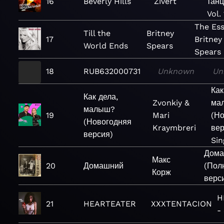
16
Beverly Hills
Zivert
тан
Vol.
The Ess
Till the
Britney
17
Britney
World Ends
Spears
Spears
18
RUB632000731
Unknown
Un
Как
Как дела,
Zvonkiy &
ма
малыш?
19
Mari
(Н
(Новогодняя
Kraymbreri
вер
версия)
Sin
Дома
Макс
20
Домашний
(Пол
Корж
верс
H
21
HEARTEATER
XXXTENTACION
-