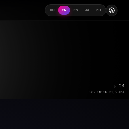
A
RU
EN
ES
JA
ZH
♫ 24
OCTOBER 21, 2024