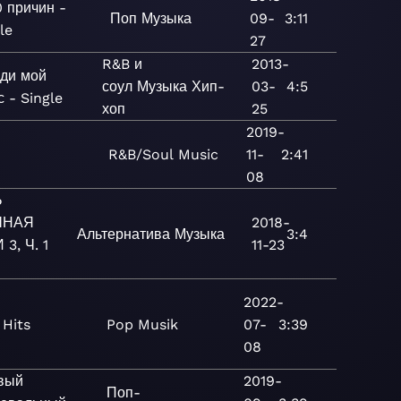
0 причин -
Поп
Музыка
09-
3:11
le
27
R&B и
2013-
ди мой
соул
Музыка
Хип-
03-
4:5
с - Single
хоп
25
2019-
R&B/Soul
Music
11-
2:41
08
Ь
ШНАЯ
2018-
Альтернатива
Музыка
3:4
3, Ч. 1
11-23
2022-
 Hits
Pop
Musik
07-
3:39
08
вый
2019-
Поп-