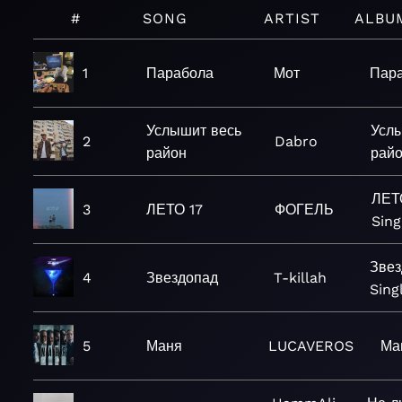
#
SONG
ARTIST
ALBU
1
Парабола
Мот
Пар
Услышит весь
Усл
2
Dabro
район
райо
ЛЕТО
3
ЛЕТО 17
ФОГЕЛЬ
Sing
Звез
4
Звездопад
T-killah
Sing
5
Маня
LUCAVEROS
Ма