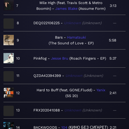
Mile High (feat. Travis Scott & Metro
7
3:13
Boomin)
James Blake
Assume Form
8
DEQ022106225
Unknown
Unknown
—
Bars
Hamatsuki
9
5:58
The Sound of Love - EP
10
Pinkfog
Jesse Bru
Roach Fingers - EP
5:37
11
QZDA42394399
Unknown
Unknown
—
Hard to Buff (feat. GONE.Fludd)
Yanix
12
2:41
SS 20
13
FRX202041088
Unknown
Unknown
—
14
BACKWOODS
104
КИНО БЕЗ СИГАРЕТ
2:21