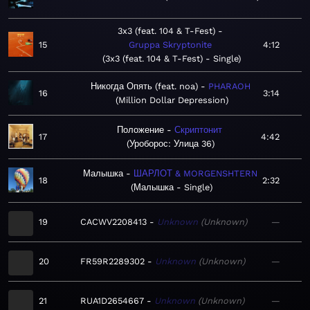
3x3 (feat. 104 & T-Fest)
15
Gruppa Skryptonite
4:12
3x3 (feat. 104 & T-Fest) - Single
Никогда Опять (feat. noa)
PHARAOH
16
3:14
Million Dollar Depression
Положение
Скриптонит
17
4:42
Уроборос: Улица 36
Малышка
ШАРЛОТ & MORGENSHTERN
18
2:32
Малышка - Single
19
CACWV2208413
Unknown
Unknown
—
20
FR59R2289302
Unknown
Unknown
—
21
RUA1D2654667
Unknown
Unknown
—