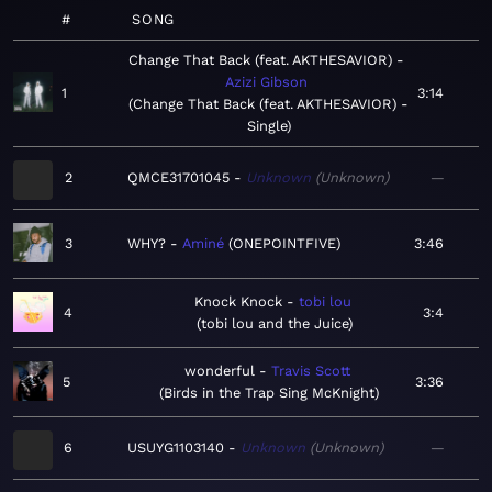
#
SONG
Change That Back (feat. AKTHESAVIOR)
Azizi Gibson
1
3:14
Change That Back (feat. AKTHESAVIOR) -
Single
2
QMCE31701045
Unknown
Unknown
—
3
WHY?
Aminé
ONEPOINTFIVE
3:46
Knock Knock
tobi lou
4
3:4
tobi lou and the Juice
wonderful
Travis Scott
5
3:36
Birds in the Trap Sing McKnight
6
USUYG1103140
Unknown
Unknown
—