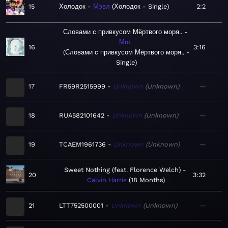
15
Холодок
Мэвл
Холодок - Single
2:2
Словами с привкусом Мёртвого моря..
Мот
16
3:16
Словами с привкусом Мёртвого моря.. -
Single
17
FR59R2515999
Unknown
Unknown
—
18
RUA582101642
Unknown
Unknown
—
19
TCAEM1961736
Unknown
Unknown
—
Sweet Nothing (feat. Florence Welch)
20
3:32
Calvin Harris
18 Months
21
LTT752500001
Unknown
Unknown
—