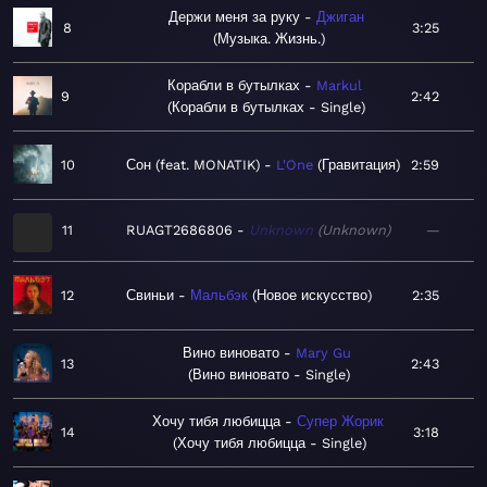
Держи меня за руку
Джиган
8
3:25
Музыка. Жизнь.
Корабли в бутылках
Markul
9
2:42
Корабли в бутылках - Single
10
Сон (feat. MONATIK)
L'One
Гравитация
2:59
11
RUAGT2686806
Unknown
Unknown
—
12
Свиньи
Мальбэк
Новое искусство
2:35
Вино виновато
Mary Gu
13
2:43
Вино виновато - Single
Хочу тибя любицца
Супер Жорик
14
3:18
Хочу тибя любицца - Single