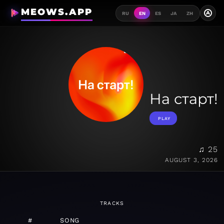
MEOWS.APP
A
RU
EN
ES
JA
ZH
На старт!
PLAY
♫ 25
AUGUST 3, 2026
TRACKS
#
SONG