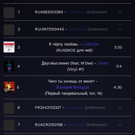
1
RUA582002265
Unknown
Unknown
—
2
RUUM72100443
Unknown
Unknown
—
К чёрту любовь
LOBODA
3
3:33
RUSSKOE для неё
Двусмысленно (feat. M'Dee)
Zivert
4
3:4
Vinyl #1
Чего ты хочешь от меня?
5
Валерий Меладзе
4:30
Первый танцевальный, Vol. 18
6
FR2X42122327
Unknown
Unknown
—
7
RUACR2100158
Unknown
Unknown
—