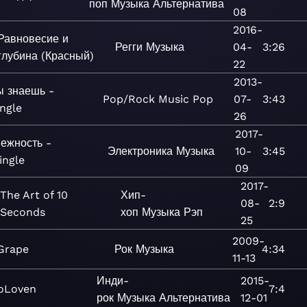
поп
Музыка
Альтернатива
08
2016-
Равновесие и
Регги
Музыка
04-
3:26
глубина (Красный)
22
2013-
ы знаешь -
Pop/Rock
Music
Pop
07-
3:43
ingle
26
2017-
ежность -
Электроника
Музыка
10-
3:45
ingle
09
2017-
The Art of 10
Хип-
08-
2:9
Seconds
хоп
Музыка
Рэп
25
2009-
Grape
Рок
Музыка
4:34
11-13
Инди-
2015-
oLoven
7:4
рок
Музыка
Альтернатива
12-01