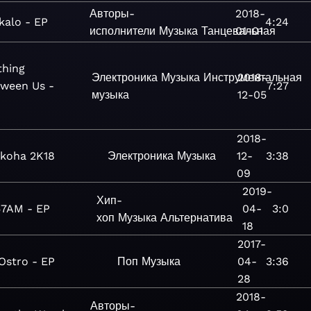
Авторы-
2018-
kalo - EP
4:24
исполнители
Музыка
Танцевальная
01-01
thing
Электроника
Музыка
Инструментальная
2018-
ween Us -
7:27
музыка
12-05
2018-
koha 2K18
Электроника
Музыка
12-
3:38
09
2019-
Хип-
57AM - EP
04-
3:0
хоп
Музыка
Альтернатива
18
2017-
Ostro - EP
Поп
Музыка
04-
3:36
28
2018-
Авторы-