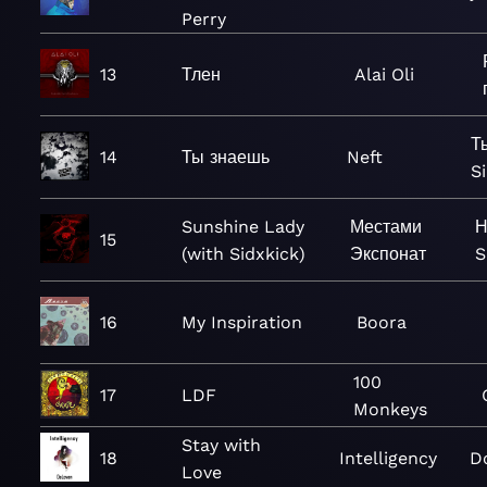
Perry
13
Тлен
Alai Oli
Т
14
Ты знаешь
Neft
S
Sunshine Lady
Местами
Н
15
(with Sidxkick)
Экспонат
S
16
My Inspiration
Boora
100
17
LDF
Monkeys
Stay with
18
Intelligency
D
Love