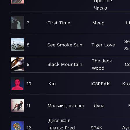
Простое
Число
7
First Time
Meep
L
Se
8
See Smoke Sun
Tiger Love
Si
The Jack
9
Black Mountain
Co
Wood
10
Кто
IC3PEAK
Kto
11
Мальчик, ты снег
Луна
Девочка в
12
платье Fred
SP4K
Аут