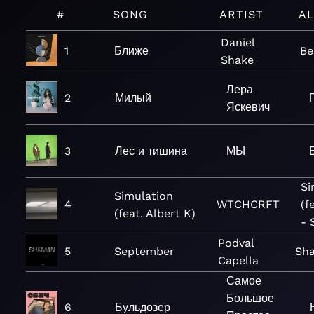
#
SONG
ARTIST
A
Daniel
1
Ближе
Be
Shake
Лера
2
Милый
Яскевич
3
Лес и тишина
МЫ
Si
Simulation
4
WTCHCRFT
(f
(feat. Albert K)
- 
Podval
5
September
Sh
Capella
Самое
Большое
6
Бульдозер