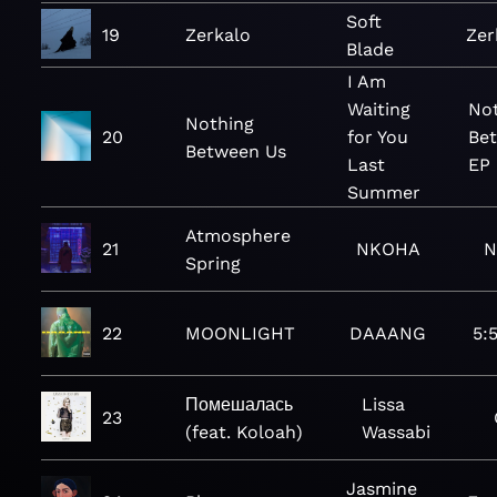
Soft
19
Zerkalo
Zer
Blade
I Am
Waiting
No
Nothing
20
for You
Bet
Between Us
Last
EP
Summer
Atmosphere
21
NKOHA
N
Spring
22
MOONLIGHT
DAAANG
5:
Помешалась
Lissa
23
(feat. Koloah)
Wassabi
Jasmine