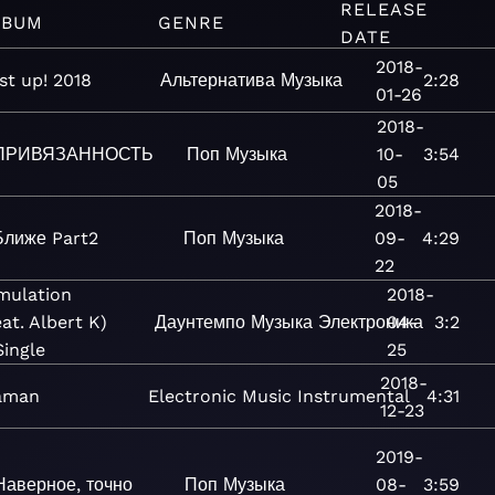
RELEASE
LBUM
GENRE
DATE
2018-
st up! 2018
Альтернатива
Музыка
2:28
01-26
2018-
ПРИВЯЗАННОСТЬ
Поп
Музыка
10-
3:54
05
2018-
Ближе Part2
Поп
Музыка
09-
4:29
22
mulation
2018-
eat. Albert K)
Даунтемпо
Музыка
Электроника
04-
3:2
Single
25
2018-
aman
Electronic
Music
Instrumental
4:31
12-23
2019-
Наверное, точно
Поп
Музыка
08-
3:59