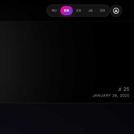
A
RU
EN
ES
JA
ZH
♫ 25
JANUARY 26, 2020