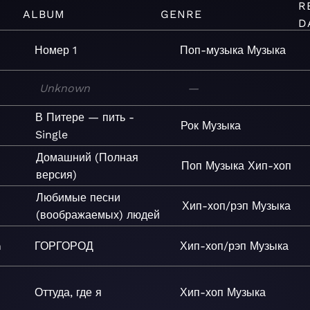
R
ALBUM
GENRE
D
Номер 1
Поп-музыка
Музыка
Unknown
—
В Питере — пить -
Рок
Музыка
Single
Домашний (Полная
Поп
Музыка
Хип-хоп
версия)
Любимые песни
Хип-хоп/рэп
Музыка
(воображаемых) людей
n
ГОРГОРОД
Хип-хоп/рэп
Музыка
Оттуда, где я
Хип-хоп
Музыка