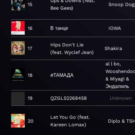
Ups & Downs (feat.
15
Snoop Dog
Bee Gees)
16
В танце
IOWA
Hips Don't Lie
17
Shakira
(feat. Wyclef Jean)
al l bo,
Wooshendo
18
#ТАМАДА
& Miyagi &
Эндшпиль
19
QZGLS2268458
Unknown
Let You Go (feat.
20
Diplo & TS
Kareen Lomax)