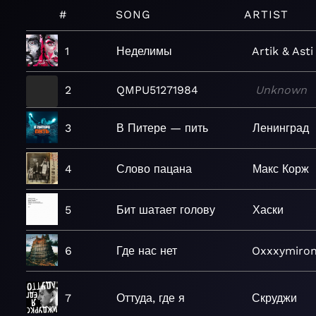
#
SONG
ARTIST
1
Неделимы
Artik & Asti
2
QMPU51271984
Unknown
3
В Питере — пить
Ленинград
4
Слово пацана
Макс Корж
5
Бит шатает голову
Хаски
6
Где нас нет
Oxxxymiro
7
Оттуда, где я
Скруджи