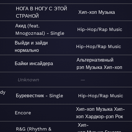
НОГА В НОГУ С ЭТОЙ
Хип-хоп
Музыка
СТРАНОЙ
Акид (feat.
Hip-Hop/Rap
Music
Mnogoznaal) - Single
Выйди и зайди
Hip-Hop/Rap
Music
нормально
Альтернативный
Байки инсайдера
рэп
Музыка
Хип-хоп
Unknown
—
ndy
Буревестник - Single
Hip-Hop/Rap
Music
Хип-хоп
Музыка
Хип-
Encore
хоп
Хардкор-рэп
Рок
Хип-
R&G (Rhythm &