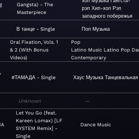
хоп
Музыка
Гангста-
g
Gangsta) - The
рэп
Хип-хоп
Рэп
Masterpiece
западного побережья
В танце - Single
Поп
Музыка
Oral Fixation, Vols. 1
Pop
& 2 (With Bonus
Latino
Music
Latino
Pop
Da
Videos)
Contemporary
o
#ТАМАДА - Single
Хаус
Музыка
Танцевальная
Unknown
—
Let You Go (feat.
Kareen Lomax) [LF
HA
Dance
Music
SYSTEM Remix] -
Single