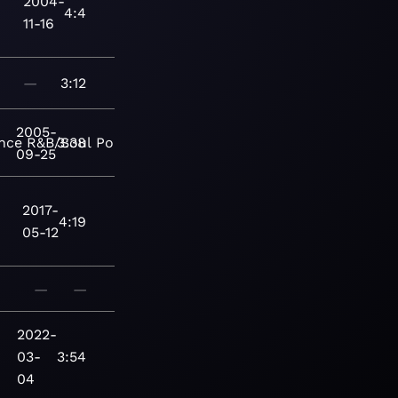
2004-
4:4
11-16
—
3:12
2005-
nce
R&B/Soul
3:38
Pop/Rock
Adult
09-25
2017-
4:19
05-12
—
—
2022-
03-
3:54
04