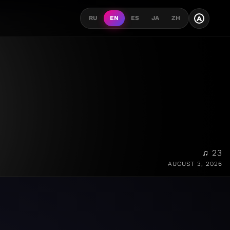
A
RU
EN
ES
JA
ZH
♫ 23
AUGUST 3, 2026