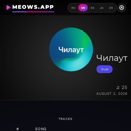
MEOWS.APP
A
RU
EN
ES
JA
ZH
Чилаут
PLAY
♫ 25
AUGUST 2, 2026
TRACKS
#
SONG