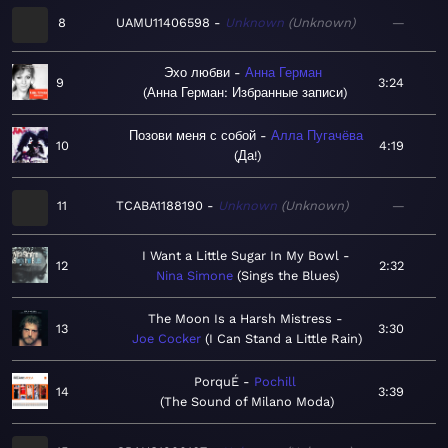
8
UAMU11406598
Unknown
Unknown
—
Эхо любви
Анна Герман
9
3:24
Анна Герман: Избранные записи
Позови меня с собой
Алла Пугачёва
10
4:19
Да!
11
TCABA1188190
Unknown
Unknown
—
I Want a Little Sugar In My Bowl
12
2:32
Nina Simone
Sings the Blues
The Moon Is a Harsh Mistress
13
3:30
Joe Cocker
I Can Stand a Little Rain
PorquÉ
Pochill
14
3:39
The Sound of Milano Moda