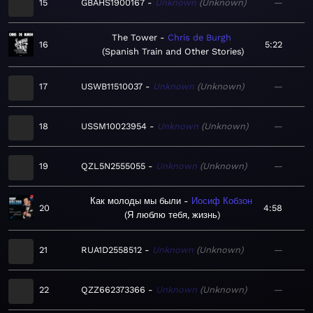
15
GBAHS1900167
Unknown
Unknown
—
The Tower
Chris de Burgh
16
5:22
Spanish Train and Other Stories
17
USWB11510037
Unknown
Unknown
—
18
USSM10023954
Unknown
Unknown
—
19
QZL5N2555055
Unknown
Unknown
—
Как молоды мы были
Иосиф Кобзон
20
4:58
Я люблю тебя, жизнь
21
RUA1D2558512
Unknown
Unknown
—
22
QZZ662373366
Unknown
Unknown
—