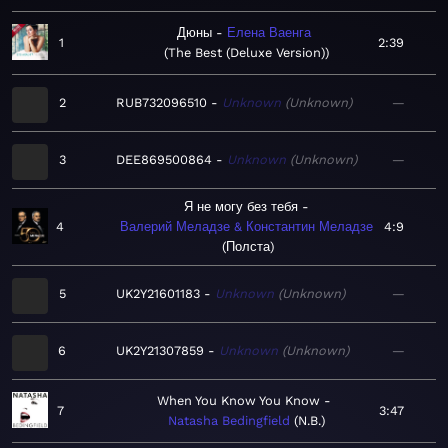
Дюны
Елена Ваенга
1
2:39
The Best (Deluxe Version)
2
RUB732096510
Unknown
Unknown
—
3
DEE869500864
Unknown
Unknown
—
Я не могу без тебя
4
Валерий Меладзе & Константин Меладзе
4:9
Полста
5
UK2Y21601183
Unknown
Unknown
—
6
UK2Y21307859
Unknown
Unknown
—
When You Know You Know
7
3:47
Natasha Bedingfield
N.B.