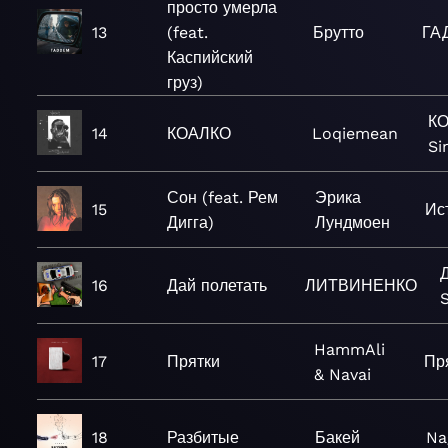
просто умерла
13
(feat.
Брутто
ГА
Каспийский
груз)
КО
14
КОАЛКО
Loqiemean
Si
Сон (feat. Рем
Эрика
15
Ис
Дигга)
Лундмоен
Д
16
Дай полетать
ЛИТВИНЕНКО
S
HammAli
17
Прятки
Пря
& Navai
18
Разбитые
Бакей
Na