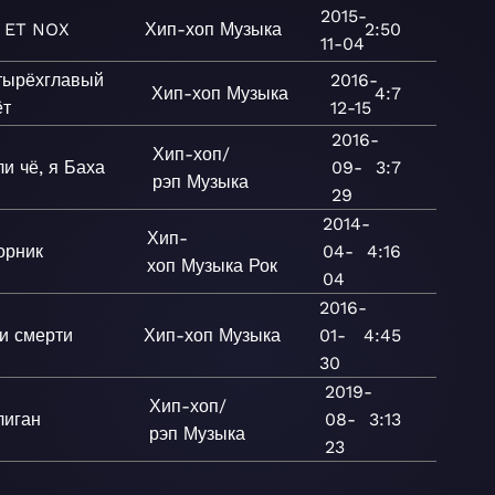
2015-
 ET NOX
Хип-хоп
Музыка
2:50
11-04
тырёхглавый
2016-
Хип-хоп
Музыка
4:7
ёт
12-15
2016-
Хип-хоп/
ли чё, я Баха
09-
3:7
рэп
Музыка
29
2014-
Хип-
орник
04-
4:16
хоп
Музыка
Рок
04
2016-
и смерти
Хип-хоп
Музыка
01-
4:45
30
2019-
Хип-хоп/
лиган
08-
3:13
рэп
Музыка
23