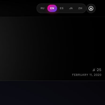
A
RU
EN
ES
JA
ZH
♫ 25
FEBRUARY 11, 2020