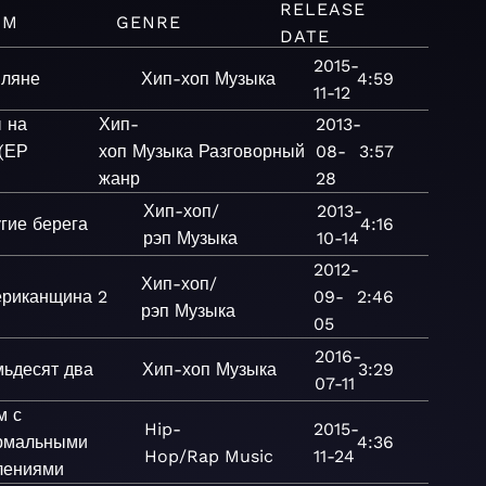
RELEASE
UM
GENRE
DATE
2015-
ляне
Хип-хоп
Музыка
4:59
11-12
 на
Хип-
2013-
 (ЕР
хоп
Музыка
Разговорный
08-
3:57
жанр
28
Хип-хоп/
2013-
гие берега
4:16
рэп
Музыка
10-14
2012-
Хип-хоп/
риканщина 2
09-
2:46
рэп
Музыка
05
2016-
ьдесят два
Хип-хоп
Музыка
3:29
07-11
м с
Hip-
2015-
рмальными
4:36
Hop/Rap
Music
11-24
лениями