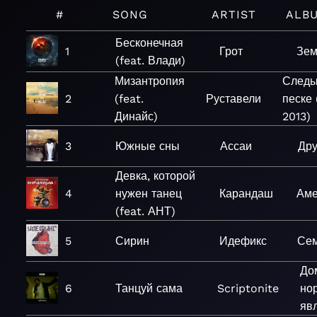
#
SONG
ARTIST
ALB
Бесконечная
1
Грот
Зем
(feat. Влади)
Мизантропия
Следы
2
(feat.
Руставели
песке
Динайс)
2013)
3
Южные сны
Ассаи
Дру
Девка, которой
4
нужен танец
Карандаш
Аме
(feat. АНТ)
5
Сирин
Идефикс
Сем
До
6
Танцуй сама
Scriptonite
но
яв