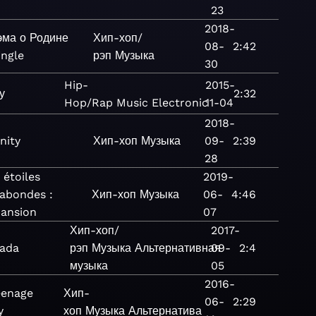
23
2018-
эма о Родине
Хип-хоп/
08-
2:42
ingle
рэп
Музыка
30
Hip-
2015-
у
2:32
Hop/Rap
Music
Electronic
11-04
2018-
inity
Хип-хоп
Музыка
09-
2:39
28
 étoiles
2019-
abondes :
Хип-хоп
Музыка
06-
4:46
ansion
07
Хип-хоп/
2017-
ada
рэп
Музыка
Альтернативная
09-
2:4
музыка
05
2016-
eenage
Хип-
06-
2:29
y
хоп
Музыка
Альтернатива