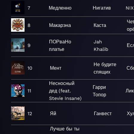
7
Медленно
Нигатив
NIX
Че
8
Макарэна
Каста
ор
ПОРваНо
Jah
9
Ес
платье
Khalib
Не будите
10
Мент
Сб
спящих
Несносный
Гарри
11
дед (feat.
Лик
Топор
Stevie Insane)
12
Яй
Ганвест
Ху
Лучше бы ты