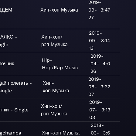
2019-
ДДЕМ
Хип-хоп
Музыка
09-
3:47
27
2019-
АЛКО -
Хип-хоп/
09-
3:14
ngle
рэп
Музыка
13
2019-
Hip-
точник
04-
4:0
Hop/Rap
Music
26
2019-
ай полетать -
Хип-
08-
3:32
ingle
хоп
Музыка
07
2019-
Хип-хоп/
тки - Single
07-
3:13
рэп
Музыка
03
2018-
gchampa
Хип-хоп
Музыка
03-
3:6