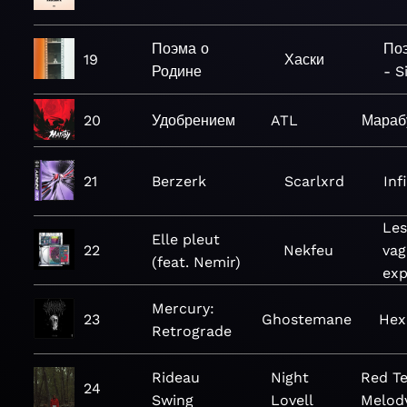
Поэма о
По
19
Хаски
Родине
- S
20
Удобрением
ATL
Мараб
21
Berzerk
Scarlxrd
Inf
Les
Elle pleut
22
Nekfeu
vag
(feat. Nemir)
exp
Mercury:
23
Ghostemane
Hex
Retrograde
Rideau
Night
Red T
24
Swing
Lovell
Melod