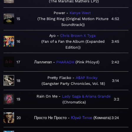
The Marshall Mathers LP2
Power
Kanye West
15
The Bling Ring (Original Motion Picture
4:52
Soundtrack)
Ayo
Chris Brown X Tyga
16
Fan of a Fan the Album (Expanded
3:45
Edition)
17
Лаллипап
PHARAOH
Pink Phloyd
2:42
Pretty Flacko
A$AP Rocky
18
3:14
Gangster Party Chronicles, Vol. 18
Rain On Me
Lady Gaga & Ariana Grande
19
3:2
Chromatica
20
Просто Не Просто
Юрий Титов
Комната
3:24