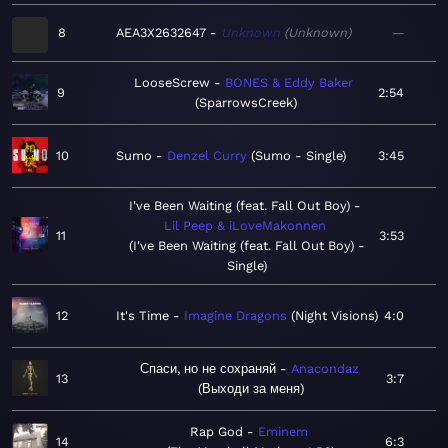
8
AEA3X2632647
Unknown
Unknown
—
LooseScrew
BONES & Eddy Baker
9
2:54
SparrowsCreek
10
Sumo
Denzel Curry
Sumo - Single
3:45
I've Been Waiting (feat. Fall Out Boy)
Lil Peep & iLoveMakonnen
11
3:53
I've Been Waiting (feat. Fall Out Boy) -
Single
12
It's Time
Imagine Dragons
Night Visions
4:0
Спаси, но не сохраняй
Anacondaz
13
3:7
Выходи за меня
Rap God
Eminem
14
6:3