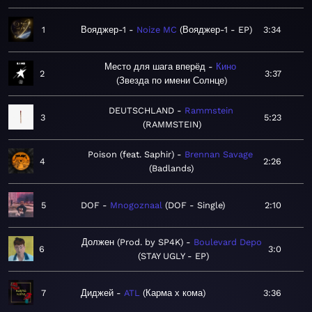
1
Вояджер-1
Noize MC
Вояджер-1 - EP
3:34
Место для шага вперёд
Кино
2
3:37
Звезда по имени Солнце
DEUTSCHLAND
Rammstein
3
5:23
RAMMSTEIN
Poison (feat. Saphir)
Brennan Savage
4
2:26
Badlands
5
DOF
Mnogoznaal
DOF - Single
2:10
Должен (Prod. by SP4K)
Boulevard Depo
6
3:0
STAY UGLY - EP
7
Диджей
ATL
Карма х кома
3:36