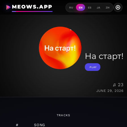
MEOWS.APP
A
RU
EN
ES
JA
ZH
На старт!
PLAY
♫ 23
JUNE 29, 2026
TRACKS
#
SONG