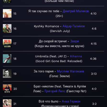
Больше чем песни
Я так скучаю по тебе
Дмитрий Маликов
15
4:10
25+
Kyshky Romance
Айдар Галимов
16
4:6
Dervish July
До скорой встречи!
Звери
17
4:15
Когда мы вместе, никто не круче
Umbrella (feat. JAY Z)
Rihanna
18
4:36
Good Girl Gone Bad: Reloaded
За того парня
Муслим Магомаев
19
3:13
Голос Земли
Брат-никотин (feat. Тимати & Артём
20
4:0
Лоик)
Григорий Лепс
Гангстер №1
Всё что было
Анна Герман
21
3:2
Возвращающиеся слова