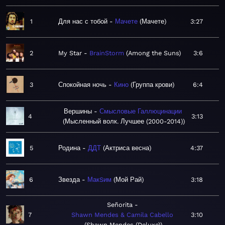
1
Для нас с тобой
Мачете
Мачете
3:27
2
My Star
BrainStorm
Among the Suns
3:6
3
Спокойная ночь
Кино
Группа крови
6:4
Вершины
Смысловые Галлюцинации
4
3:13
Мысленный волк. Лучшее (2000-2014)
5
Родина
ДДТ
Актриса весна
4:37
6
Звезда
МакSим
Мой Рай
3:18
Señorita
7
Shawn Mendes & Camila Cabello
3:10
Shawn Mendes (Deluxe)