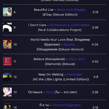
Beautiful Liar
Beyoncé & Шакира
8
3:19
B'Day (Deluxe Edition)
I Don't Care
Ed Sheeran & Justin Bieber
9
3:39
No.6 Collaborations Project
World Needs Your Love (feat. Владимир
10
Шурочкин)
Nyusha
4:34
Объединение (Deluxe Version)
Believe (Remastered)
Elton John
11
4:52
Diamonds (Deluxe)
Keep On Walking
Passenger
12
4:8
All the Little Lights (Limited Edition)
13
Останься
Алсу
Ты – это свет
3:26
Я и ты
Гости из Будущего
14
3:18