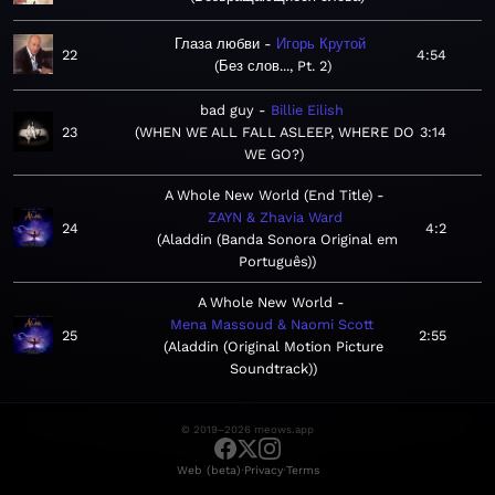
Глаза любви
Игорь Крутой
22
4:54
Без слов..., Pt. 2
bad guy
Billie Eilish
23
WHEN WE ALL FALL ASLEEP, WHERE DO
3:14
WE GO?
A Whole New World (End Title)
ZAYN & Zhavia Ward
24
4:2
Aladdin (Banda Sonora Original em
Português)
A Whole New World
Mena Massoud & Naomi Scott
25
2:55
Aladdin (Original Motion Picture
Soundtrack)
© 2019–2026 meows.app
·
·
Web (beta)
Privacy
Terms