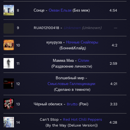
8
Сонце
Океан Ельзи
Без меж
4:54
9
RUA012100418
Unknown
Unknown
—
кукуруза
Ночные Снайперы
10
4:2
Бонни&Клайд
Мамма Миа
Сплин
11
2:59
Раздвоение личности
Волшебный мир
12
Смысловые Галлюцинации
4:21
Сделано в темноте
13
Чёрный обелиск
Brutto
Рокi
3:33
Can't Stop
Red Hot Chili Peppers
14
4:28
By the Way (Deluxe Version)