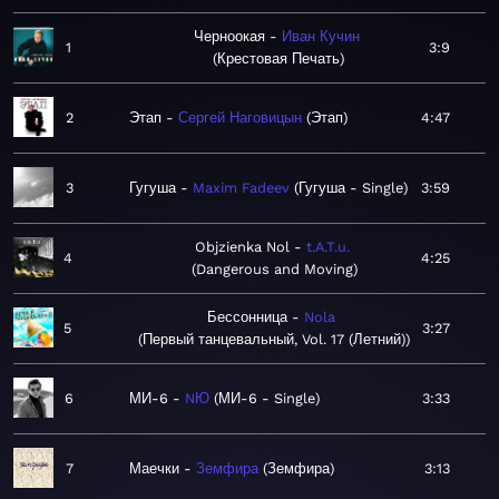
Черноокая
Иван Кучин
1
3:9
Крестовая Печать
2
Этап
Сергей Наговицын
Этап
4:47
3
Гугуша
Maxim Fadeev
Гугуша - Single
3:59
Objzienka Nol
t.A.T.u.
4
4:25
Dangerous and Moving
Бессонница
Nola
5
3:27
Первый танцевальный, Vol. 17 (Летний)
6
МИ-6
NЮ
МИ-6 - Single
3:33
7
Маечки
Земфира
Земфира
3:13