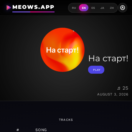
MEOWS.APP
A
RU
EN
ES
JA
ZH
На старт!
PLAY
♫ 25
AUGUST 3, 2026
TRACKS
#
SONG