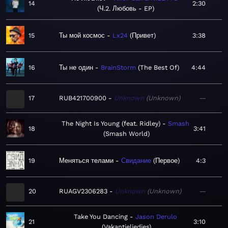
14
2:30
Ч.2. Любовь - EP
15
Ты мой космос
Lx24
Привет
3:38
16
Ты не один
BrainStorm
The Best Of
4:44
17
RUB421700900
Unknown
Unknown
—
The Night Is Young (feat. Ridley)
Smash
18
3:41
Smash World
19
Меняться телами
Свидание
Первое
4:3
20
RUAGV2306283
Unknown
Unknown
—
Take You Dancing
Jason Derulo
21
3:10
Vakantieliedjes