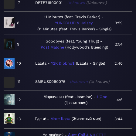
7
DETE71900001
Unknown
Unknown
—
11 Minutes (feat. Travis Barker)
8
YUNGBLUD & Halsey
3:59
11 Minutes (feat. Travis Barker) - Single
Goodbyes (feat. Young Thug)
9
2:54
Post Malone
Hollywood's Bleeding
10
Lalala
Y2K & bbno$
Lalala - Single
2:40
11
SMRUS0060075
Unknown
Unknown
—
Марсианин (feat. Jasmine)
L'One
12
4:6
Гравитация
13
Где я!
Макс Корж
Животный мир
3:44
Не люблю?
Анет Сай & NILETTO