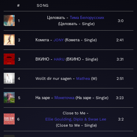
#
SONG
Целовать
Тима Белорусских
1
3:0
Целовать - Single
2
Комета
JONY
Комета - Single
2:41
3
ВКИНО
HARU
ВКИНО - Single
3:31
4
Wollt dir nur sagen
Mathea
M
2:51
5
На заре
Монеточка
На заре - Single
3:23
Close to Me
6
Ellie Goulding, Diplo & Swae Lee
3:2
Close to Me - Single