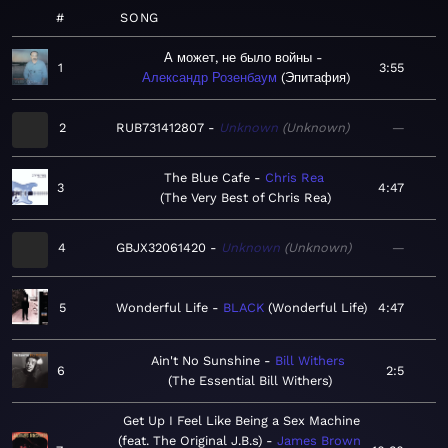
#
SONG
А может, не было войны
1
3:55
Александр Розенбаум
Эпитафия
2
RUB731412807
Unknown
Unknown
—
The Blue Cafe
Chris Rea
3
4:47
The Very Best of Chris Rea
4
GBJX32061420
Unknown
Unknown
—
5
Wonderful Life
BLACK
Wonderful Life
4:47
Ain't No Sunshine
Bill Withers
6
2:5
The Essential Bill Withers
Get Up I Feel Like Being a Sex Machine
(feat. The Original J.B.s)
James Brown