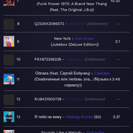
7
10:30
Funk Power 1970: A Brand New Thang
(feat. The Original J.B.s)
8
QZGWX2086573
Unknown
Unknown
—
New York
Cat Power
9
2:1
Jukebox (Deluxe Edition)
10
FRX872258239
Unknown
Unknown
—
Облака (feat. Сергей Бобунец)
Сансара
11
Озабоченные или любовь зла... (Музыка к
3:48
сериалу)
12
RUB421500739
Unknown
Unknown
—
13
Я тебя не вижу
Леонид Агутин
50
3:37
Sounds Like a Melody
Alphaville