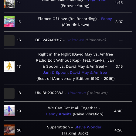
14
4:45
Forever Young
Flames Of Love (Re-Recording)
Fancy
15
3:37
80s Hit News
16
DELV42401317
Unknown
Unknown
—
Right in the Night (David May vs. Amfree
Radio Edit Without Rap) [feat. Plavka] [Jam
17
& Spoon vs. David May & Amfree]
3:15
Jam & Spoon, David May & Amfree
Best of (Anniversary Edition 1990 - 2015)
18
UKJ8H2302383
Unknown
Unknown
—
We Can Get It All Together
19
4:40
Lenny Kravitz
Raise Vibration
Superstition
Stevie Wonder
20
4:26
Talking Book