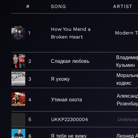
#
SONG
ARTIST
How You Mend a
1
Modern T
Broken Heart
Владими
2
Сладкая любовь
Кузьмин
Моральн
3
Я ухожу
кодекс
Алексан
4
Утиная охота
Розенба
5
UKKP22300004
Unknow
6
Я тебя не вижу
Леонид А