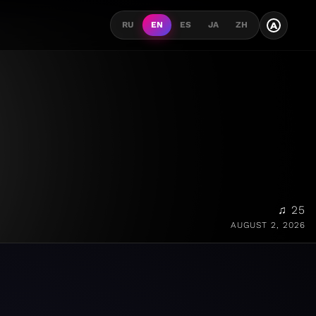
A
RU
EN
ES
JA
ZH
♫ 25
AUGUST 2, 2026