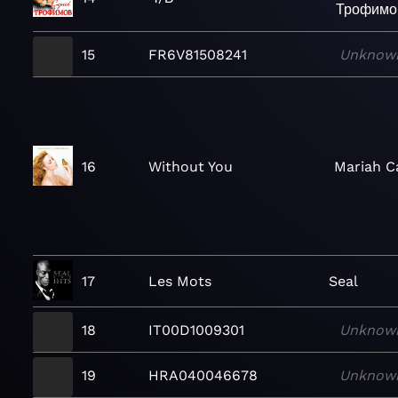
Трофимо
15
FR6V81508241
Unknow
16
Without You
Mariah C
17
Les Mots
Seal
18
IT00D1009301
Unknow
19
HRA040046678
Unknow