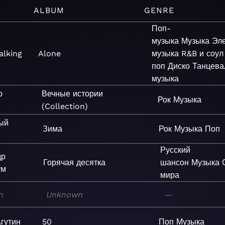
ALBUM
GENRE
Поп-
музыка
Музыка
Эл
alking
Alone
музыка
R&B и соул
поп
Диско
Танцева
музыка
р
Вечные истории
Рок
Музыка
(Collection)
ый
Зима
Рок
Музыка
Поп
Русский
др
Горячая десятка
шансон
Музыка
ум
мира
n
Unknown
—
гутин
50
Поп
Музыка