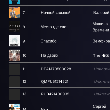
7
Ночной связной
Валерий
Машина
8
Место где свет
Времени
9
Спасибо
Земфир
10
На двоих
The Чиж
11
DEAM70500028
Unknow
12
QMPU51214521
Unknow
13
RUB421400935
Unknow
Сергей
14
Ч/Б