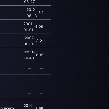
03-27
2012-
5:1
06-13
2001-
4:29
01-01
2007-
3:21
10-01
1999-
6:15
01-01
—
—
—
—
—
—
2014-
о всего
3:56