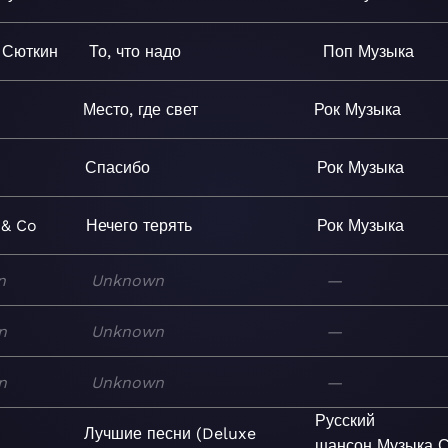
 Сюткин
То, что надо
Поп
Музыка
Место, где свет
Рок
Музыка
а
Спасибо
Рок
Музыка
 & Co
Нечего терять
Рок
Музыка
n
Unknown
—
n
Unknown
—
n
Unknown
—
Русский
Лучшие песни (Deluxe
шансон
Музыка
С