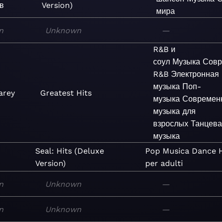
в
Version)
мира
n
Unknown
—
R&B и
соул
Музыка
Совр
R&B
Электронная
музыка
Поп-
arey
Greatest Hits
музыка
Современ
музыка для
взрослых
Танцева
музыка
Seal: Hits (Deluxe
Pop
Musica
Dance
Version)
per adulti
n
Unknown
—
n
Unknown
—