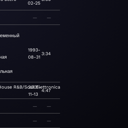
02-25
—
—
еменный
1993-
3:34
ная
08-31
льная
House
R&B/Soul
2001-
Elettronica
Pop/Rock
Contemporanea
4:47
11-13
—
—
—
—