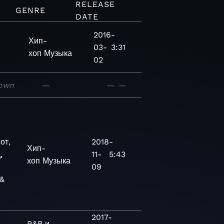
RELEASE
GENRE
DATE
2016-
Хип-
03-
3:31
хоп
Музыка
02
own
—
—
—
от,
2018-
Хип-
,
11-
5:43
хоп
Музыка
09
&
2017-
R&B и