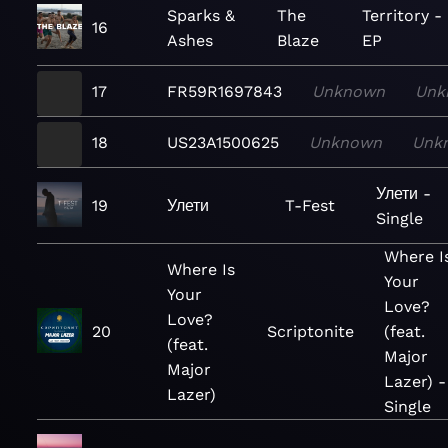
Sparks &
The
Territory -
16
Ashes
Blaze
EP
17
FR59R1697843
Unknown
Unk
18
US23A1500625
Unknown
Unk
Улети -
19
Улети
T-Fest
Single
Where I
Where Is
Your
Your
Love?
Love?
20
Scriptonite
(feat.
(feat.
Major
Major
Lazer) -
Lazer)
Single