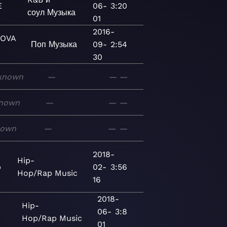
E
06-
3:20
соул
Музыка
01
2016-
KOVA
Поп
Музыка
09-
2:54
30
known
—
—
—
nown
—
—
—
nown
—
—
—
2018-
Hip-
p
02-
3:56
Hop/Rap
Music
16
2018-
Hip-
06-
3:8
Hop/Rap
Music
01