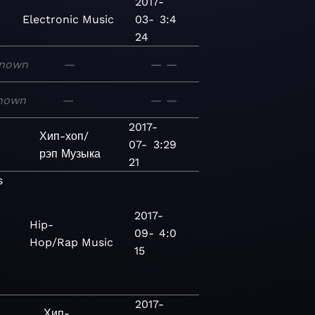
2017-
Electronic
Music
03-
3:4
24
nown
—
—
—
nown
—
—
—
2017-
Хип-хоп/
07-
3:29
рэп
Музыка
21
s
2017-
Hip-
09-
4:0
Hop/Rap
Music
15
2017-
Хип-