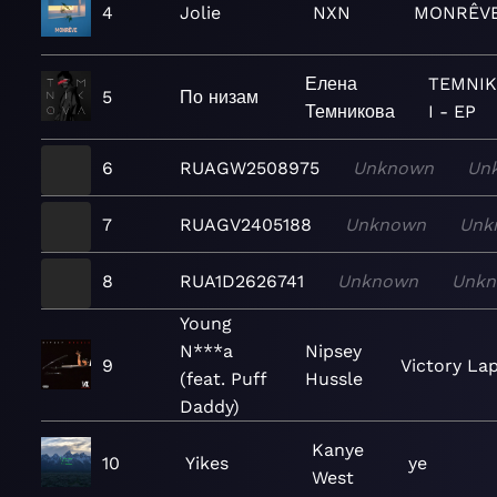
4
Jolie
NXN
MONRÊV
Елена
TEMNI
5
По низам
Темникова
I - EP
6
RUAGW2508975
Unknown
Un
7
RUAGV2405188
Unknown
Unk
8
RUA1D2626741
Unknown
Unk
Young
N***a
Nipsey
9
Victory La
(feat. Puff
Hussle
Daddy)
Kanye
10
Yikes
ye
West