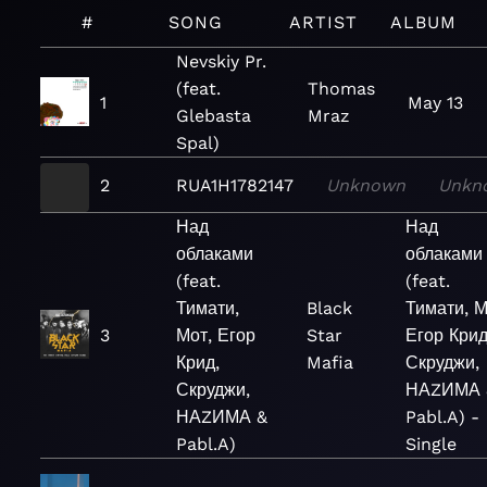
#
SONG
ARTIST
ALBUM
Nevskiy Pr.
(feat.
Thomas
1
May 13
Glebasta
Mraz
Spal)
2
RUA1H1782147
Unknown
Unkn
Над
Над
облаками
облаками
(feat.
(feat.
Тимати,
Black
Тимати, М
3
Мот, Егор
Star
Егор Крид
Крид,
Mafia
Скруджи,
Скруджи,
НАZИМА 
НАZИМА &
Pabl.A) -
Pabl.A)
Single