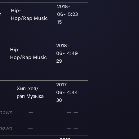
2018-
Hip-
n
06-
5:23
Hop/Rap
Music
15
2018-
Hip-
06-
4:49
Hop/Rap
Music
29
2017-
Хип-хоп/
06-
4:44
рэп
Музыка
30
nown
—
—
—
nown
—
—
—