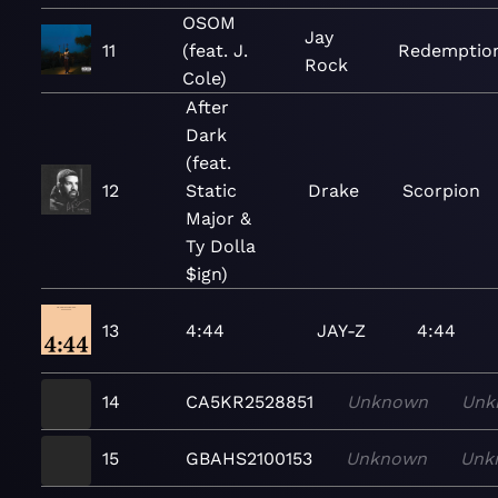
OSOM
Jay
11
(feat. J.
Redemptio
Rock
Cole)
After
Dark
(feat.
12
Static
Drake
Scorpion
Major &
Ty Dolla
$ign)
13
4:44
JAY-Z
4:44
14
CA5KR2528851
Unknown
Unk
15
GBAHS2100153
Unknown
Unk