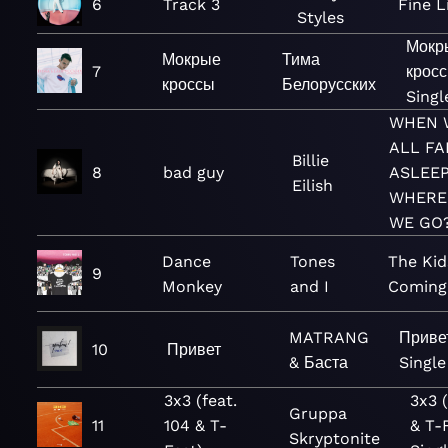
6
Track 3
Fine L
Styles
Мокр
Мокрые
Тима
7
кросс
кроссы
Белорусских
Singl
WHEN 
ALL FA
Billie
8
bad guy
ASLEEP
Eilish
WHERE
WE GO
Dance
Tones
The Kid
9
Monkey
and I
Coming
MATRANG
Приве
10
Привет
& Баста
Single
3x3 (feat.
3x3 (
Gruppa
11
104 & T-
& T-
Skryptonite