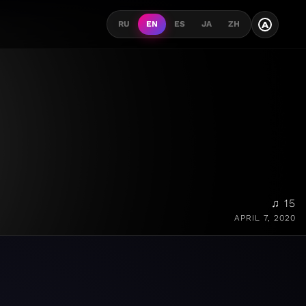
A
RU
EN
ES
JA
ZH
♫ 15
APRIL 7, 2020