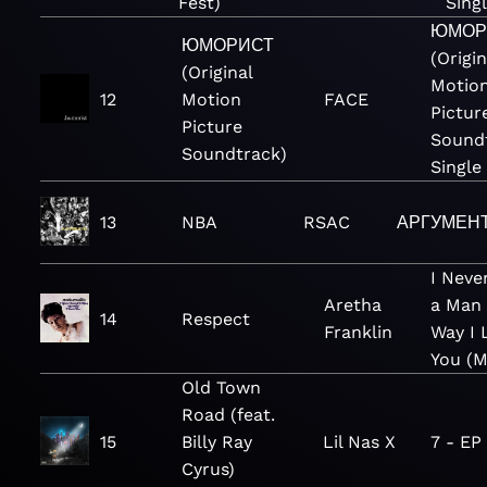
Fest)
Sing
ЮМОР
ЮМОРИСТ
(Origin
(Original
Motio
12
Motion
FACE
Pictur
Picture
Soundt
Soundtrack)
Single
13
NBA
RSAC
АРГУМЕН
I Neve
Aretha
a Man
14
Respect
Franklin
Way I 
You (
Old Town
Road (feat.
15
Billy Ray
Lil Nas X
7 - EP
Cyrus)