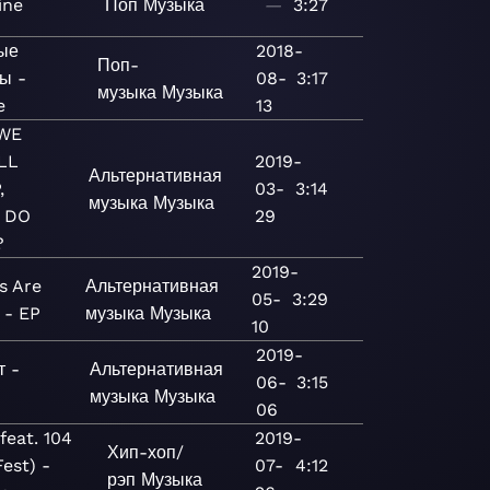
ine
Поп
Музыка
—
3:27
ые
2018-
Поп-
ы -
08-
3:17
музыка
Музыка
e
13
WE
LL
2019-
Альтернативная
,
03-
3:14
музыка
Музыка
 DO
29
?
2019-
s Are
Альтернативная
05-
3:29
 - EP
музыка
Музыка
10
2019-
т -
Альтернативная
06-
3:15
музыка
Музыка
06
feat. 104
2019-
Хип-хоп/
Fest) -
07-
4:12
рэп
Музыка