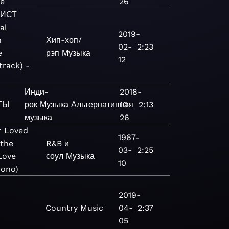
le
26
ИСТ
al
2019-
n
Хип-хоп/
02-
2:23
e
рэп
Музыка
12
rack) -
Инди-
2018-
ТЫ
рок
Музыка
Альтернативная
10-
2:13
музыка
26
r Loved
1967-
 the
R&B и
03-
2:25
Love
соул
Музыка
10
Mono)
2019-
Country
Music
04-
2:37
05