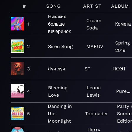
#
SONG
ARTIST
ALBUM
Никаких
Cream
1
больше
Комета
Soda
вечеринок
Spring
2
Siren Song
MARUV
2019
3
Луи луи
ST
ПОЭТ
Bleeding
Leona
4
Pure...
Love
Lewis
Dancing in
Party 
5
the
Toploader
Summ
Moonlight
Editio
Harry