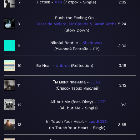
7
7 строк
XTV
7 строк - Single
2:32
Push the Feeling On
8
Cesar de Melero, Mr Claude & Sarah Krebs
5:24
Slow Down
Nikolai Reptile
Shadowax
9
3:36
Николай Рептайл - EP
10
Be Near
Unbrok
Reflection
3:18
Ты меня пленила
JONY
11
3:12
Список твоих мыслей
All but Me (feat. Divty)
OTE
12
3:3
All but Me - Single
In Touch Your Heart
LastEDEN
13
3:58
In Touch Your Heart - Single