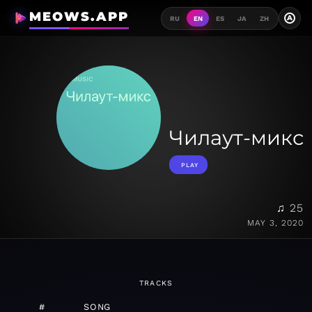
MEOWS.APP
A
RU
EN
ES
JA
ZH
Чилаут-микс
PLAY
♫ 25
MAY 3, 2020
TRACKS
#
SONG