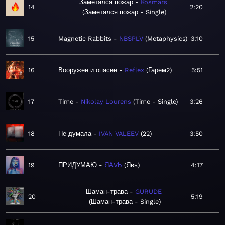
Заметался пожар
Kosmars
14
2:20
Заметался пожар - Single
15
Magnetic Rabbits
NBSPLV
Metaphysics
3:10
16
Вооружен и опасен
Reflex
Гарем2
5:51
17
Time
Nikolay Lourens
Time - Single
3:26
18
Не думала
IVAN VALEEV
22
3:50
19
ПРИДУМАЮ
ЯАVЬ
Явь
4:17
Шаман-трава
GURUDE
20
5:19
Шаман-трава - Single