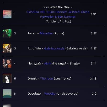
You Were the One
Nicholas Hill, Nuala Bennett-Wilford, Glenn
1
3:52
Herweijer & Ben Sumner
Ambient Alt Pop
2
Ангел
Мальбэк
Roma
3:37
3
All of Me
Gabriela Assis
Gabriela Assis
4:37
4
Не гадай
Akim
Не гадай - Single
3:14
5
Drunk
The Icon
Cosmetics
3:48
6
Desolate
Woodju
Undiscovered
3:0