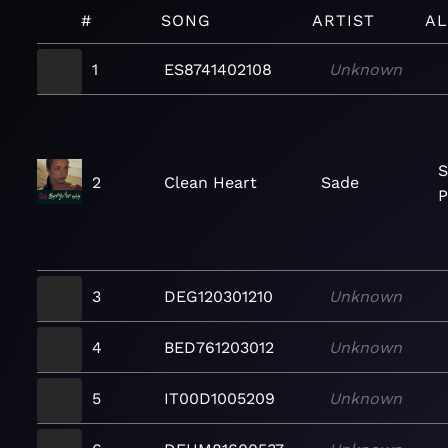
#
SONG
ARTIST
A
1
ES8741402108
Unknown
S
2
Clean Heart
Sade
P
3
DEG120301210
Unknown
4
BED761203012
Unknown
5
IT00D1005209
Unknown