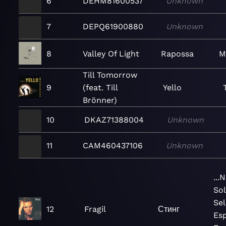
6
DEHM81600537
Unknown
7
DEPQ61900880
Unknown
8
Valley Of Light
Rapossa
M
Till Tomorrow
9
(feat. Till
Yello
Brönner)
10
DKAZ71388004
Unknown
11
CAM460437106
Unknown
...
Sol
Sel
12
Fragil
Стинг
Esp