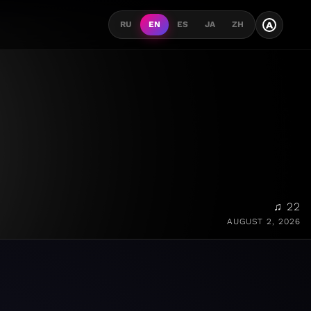
A
RU
EN
ES
JA
ZH
♫ 22
AUGUST 2, 2026