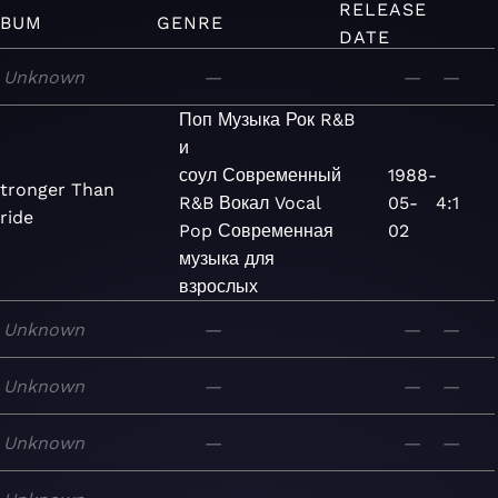
RELEASE
LBUM
GENRE
DATE
Unknown
—
—
—
Поп
Музыка
Рок
R&B
и
соул
Современный
1988-
tronger Than
R&B
Вокал
Vocal
05-
4:1
ride
Pop
Современная
02
музыка для
взрослых
Unknown
—
—
—
Unknown
—
—
—
Unknown
—
—
—