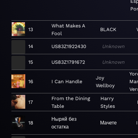
Esp
Po
What Makes A
13
BLACK
Fool
14
US83Z1922430
Unknown
15
US83Z1791672
Unknown
Yor
Joy
16
I Can Handle
Man
Wellboy
Ver
From the Dining
Harry
17
Table
Styles
Ныряй без
18
Мачете
остатка