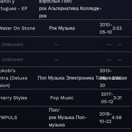
añol y
взрослых
Поп/
rtugues - EP
рок
Альтернатива
Колледж-
рок
2010-
Water On Stone
Рок
Музыка
3:53
05-10
Unknown
—
—
—
Unknown
—
—
—
okobi's
2013-
tra (Deluxe
Поп
Музыка
Электроника
Танцевальная
08-
3:30
sion)
30
2017-
Harry Styles
Pop
Music
3:31
05-12
Поп/
2019-
I'MPULS
рок
Музыка
Поп-
4:58
10-22
музыка