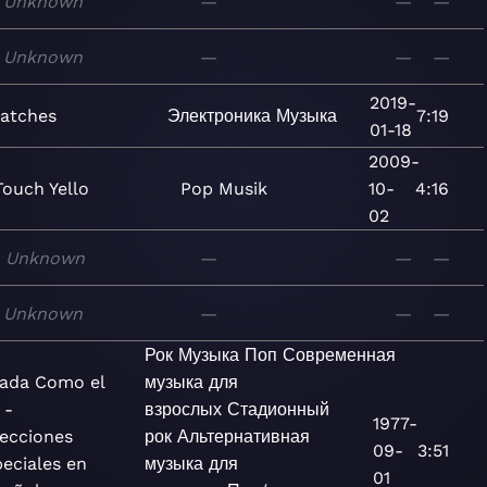
Unknown
—
—
—
Unknown
—
—
—
2019-
atches
Электроника
Музыка
7:19
01-18
2009-
Touch Yello
Pop
Musik
10-
4:16
02
Unknown
—
—
—
Unknown
—
—
—
Рок
Музыка
Поп
Современная
Nada Como el
музыка для
 -
взрослых
Стадионный
1977-
ecciones
рок
Альтернативная
09-
3:51
eciales en
музыка для
01