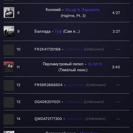
Колизей
Miyagi & Эндшпиль
8
4:27
Hajime, Pt. 3
9
Баллада
Гуф
Сам и…
3:27
10
FR2X41720168
Unknown
Unknown
—
Перламутровый пепел
SLIMUS
11
3:40
Тяжёлый люкс
12
FR59R2666504
Unknown
Unknown
—
13
DGA062011021
Unknown
Unknown
—
14
QMDA72177300
Unknown
Unknown
—