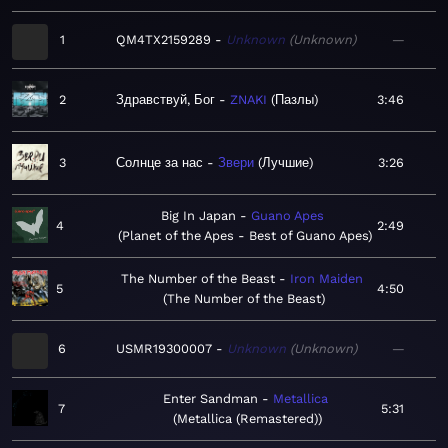
1
QM4TX2159289
Unknown
Unknown
—
2
Здравствуй, Бог
ZNAKI
Пазлы
3:46
3
Солнце за нас
Звери
Лучшие
3:26
Big In Japan
Guano Apes
4
2:49
Planet of the Apes - Best of Guano Apes
The Number of the Beast
Iron Maiden
5
4:50
The Number of the Beast
6
USMR19300007
Unknown
Unknown
—
Enter Sandman
Metallica
7
5:31
Metallica (Remastered)