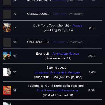
15
RUA1D2062797
Unknown
Unknown
—
16
GBBKS2000053
Unknown
Unknown
—
Do It To It (feat. Cherish)
Acraze
17
2:37
Wedding Party Hits
18
UKNS42100093
Unknown
Unknown
—
Друг мой
Александр Иванов
19
3:49
Этой весной - EP
Ещё не вечер
20
Владимир Высоцкий & Мелодия
2:43
Владимир Высоцкий: Избранное
I Belong to You (Il ritmo della passione)
21
Eros Ramazzotti & Anastacia
4:26
Best of Love, Vol. 11