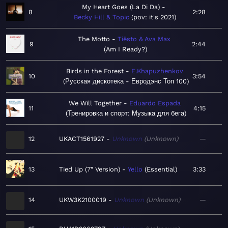
My Heart Goes (La Di Da)
8
2:28
Becky Hill & Topic
pov: it's 2021
The Motto
Tiësto & Ava Max
9
2:44
Am I Ready?
Birds in the Forest
E.Khapuzhenkov
10
3:54
Русская дискотека - Евродэнс Топ 100
We Will Together
Eduardo Espada
11
4:15
Тренировка и спорт: Музыка для бега
12
UKACT1561927
Unknown
Unknown
—
13
Tied Up (7" Version)
Yello
Essential
3:33
14
UKW3K2100019
Unknown
Unknown
—