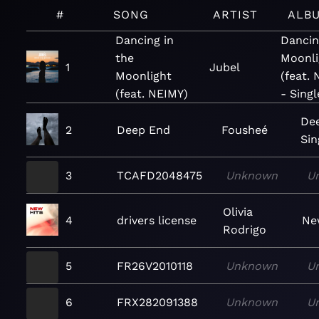
#
SONG
ARTIST
ALB
Dancing in
Dancin
the
Moonli
1
Jubel
Moonlight
(feat.
(feat. NEIMY)
- Singl
De
2
Deep End
Fousheé
Sin
3
TCAFD2048475
Unknown
U
Olivia
4
drivers license
Ne
Rodrigo
5
FR26V2010118
Unknown
U
6
FRX282091388
Unknown
U