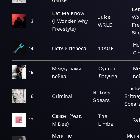
danse
Let
Let Me Know
Juice
Wo
13
(I Wonder Why
WRLD
Fre
Freestyle)
Sin
Не
14
Нету интереса
10AGE
Si
Между нами
Султан
Ме
15
война
Лагучев
во
The Es
Britney
16
Criminal
Britne
Spears
Spear
Сюжет (feat.
The
17
Ref
M'Dee)
Limba
Меня не
Меня 