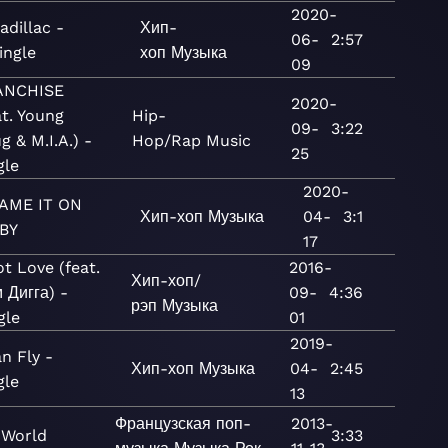
2020-
adillac -
Хип-
06-
2:57
ingle
хоп
Музыка
09
ANCHISE
2020-
at. Young
Hip-
09-
3:22
g & M.I.A.) -
Hop/Rap
Music
25
gle
2020-
AME IT ON
Хип-хоп
Музыка
04-
3:1
BY
17
ot Love (feat.
2016-
Хип-хоп/
 Дигга) -
09-
4:36
рэп
Музыка
gle
01
2019-
an Fly -
Хип-хоп
Музыка
04-
2:45
gle
13
Французская поп-
2013-
 World
3:33