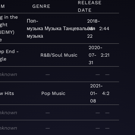
RELEASE
UM
GENRE
DATE
g in the
Поп-
2018-
ght
музыка
Музыка
Танцевальная
06-
2:44
 NEIMY)
музыка
22
e
2020-
ep End -
R&B/Soul
Music
07-
2:21
gle
31
nknown
—
—
—
2021-
w Hits
Pop
Music
01-
4:2
08
nknown
—
—
—
nknown
—
—
—