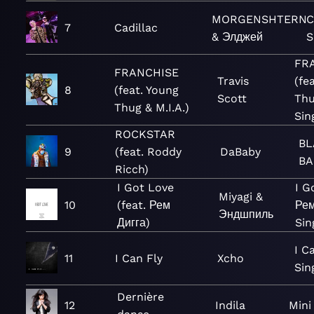
MORGENSHTERN
C
7
Cadillac
& Элджей
S
FR
FRANCHISE
Travis
(fe
8
(feat. Young
Scott
Thu
Thug & M.I.A.)
Sin
ROCKSTAR
BL
9
(feat. Roddy
DaBaby
BA
Ricch)
I Got Love
I G
Miyagi &
10
(feat. Рем
Рем
Эндшпиль
Дигга)
Sin
I C
11
I Can Fly
Xcho
Sin
Dernière
12
Indila
Mini