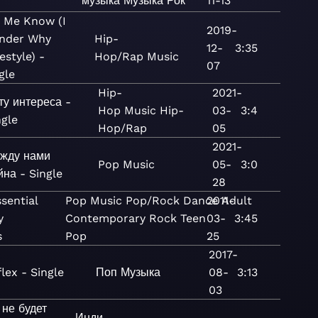
музыка
Музыка
Рок
11-13
 Me Know (I
2019-
nder Why
Hip-
12-
3:35
estyle) -
Hop/Rap
Music
07
gle
Hip-
2021-
ту интереса -
Hop
Music
Hip-
03-
3:4
ngle
Hop/Rap
05
2021-
жду нами
Pop
Music
05-
3:0
йна - Single
28
sential
Pop
Music
Pop/Rock
Dance
2011-
Adult
y
Contemporary
Rock
Teen
03-
3:45
s
Pop
25
2017-
lex - Single
Поп
Музыка
08-
3:13
03
не будет
Инди-