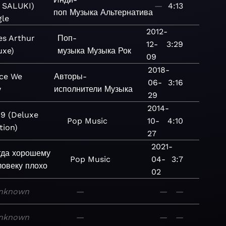
. SALUKI)
—
4:13
поп
Музыка
Альтернатива
gle
2012-
s Arthur
Поп-
12-
3:29
uxe)
музыка
Музыка
Рок
09
2018-
ace We
Авторы-
06-
3:16
w
исполнители
Музыка
29
2014-
89 (Deluxe
Pop
Music
10-
4:10
tion)
27
2021-
гда хорошему
Pop
Music
04-
3:7
ловеку плохо
02
nknown
—
—
—
nknown
—
—
—