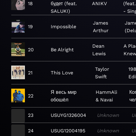
18
будет (feat.
ANIKV
(feat
SALUKI)
- Sin
James
Jame
19
Impossible
Arthur
(Del
Dean
A Pl
20
Be Alright
Lewis
Kne
Taylor
19
21
This Love
Swift
Edi
Я весь мир
HammAli
Ко
22
обошёл
& Navai
че
23
USUYG1326004
Unknown
U
24
USUG12004195
Unknown
U