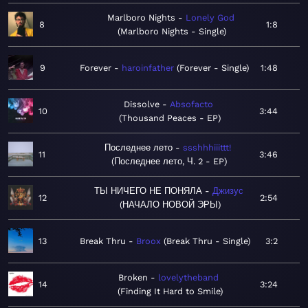
Marlboro Nights
Lonely God
8
1:8
Marlboro Nights - Single
9
Forever
haroinfather
Forever - Single
1:48
Dissolve
Absofacto
10
3:44
Thousand Peaces - EP
Последнее лето
ssshhhiiittt!
11
3:46
Последнее лето, Ч. 2 - EP
ТЫ НИЧЕГО НЕ ПОНЯЛА
Джизус
12
2:54
НАЧАЛО НОВОЙ ЭРЫ
13
Break Thru
Broox
Break Thru - Single
3:2
Broken
lovelytheband
14
3:24
Finding It Hard to Smile