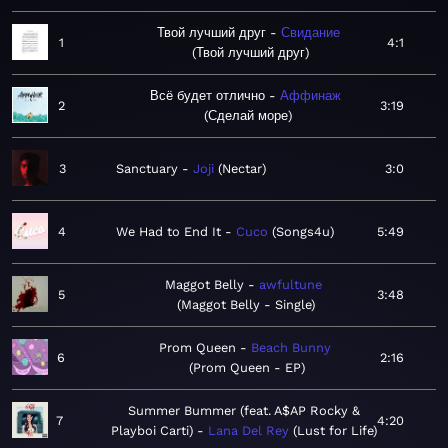
Твой лучший друг
Свидание
1
4:1
Твой лучший друг
Всё будет отлично
Аффинаж
2
3:19
Сделай море
3
Sanctuary
Joji
Nectar
3:0
4
We Had to End It
Cuco
Songs4u
5:49
Maggot Belly
awfultune
5
3:48
Maggot Belly - Single
Prom Queen
Beach Bunny
6
2:16
Prom Queen - EP
Summer Bummer (feat. A$AP Rocky &
7
4:20
Playboi Carti)
Lana Del Rey
Lust for Life