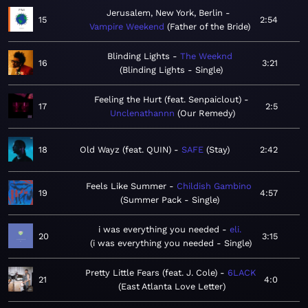
Jerusalem, New York, Berlin
15
2:54
Vampire Weekend
Father of the Bride
Blinding Lights
The Weeknd
16
3:21
Blinding Lights - Single
Feeling the Hurt (feat. Senpaiclout)
17
2:5
Unclenathannn
Our Remedy
18
Old Wayz (feat. QUIN)
SAFE
Stay
2:42
Feels Like Summer
Childish Gambino
19
4:57
Summer Pack - Single
i was everything you needed
eli.
20
3:15
i was everything you needed - Single
Pretty Little Fears (feat. J. Cole)
6LACK
21
4:0
East Atlanta Love Letter