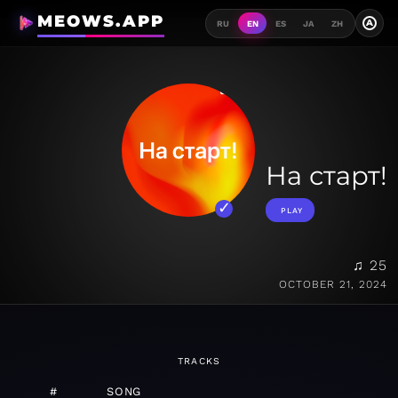
MEOWS.APP
A
RU
EN
ES
JA
ZH
На старт!
PLAY
♫ 25
OCTOBER 21, 2024
TRACKS
#
SONG