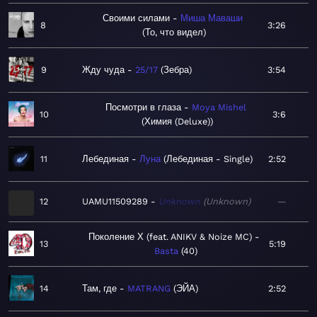
Своими силами
Миша Маваши
8
3:26
То, что видел
9
Жду чуда
25/17
Зебра
3:54
Посмотри в глаза
Moya Mishel
10
3:6
Химия (Deluxe)
11
Лебединая
Луна
Лебединая - Single
2:52
12
UAMU11509289
Unknown
Unknown
—
Поколение Х (feat. ANIKV & Noize MC)
13
5:19
Basta
40
14
Там, где
MATRANG
ЭЙА
2:52