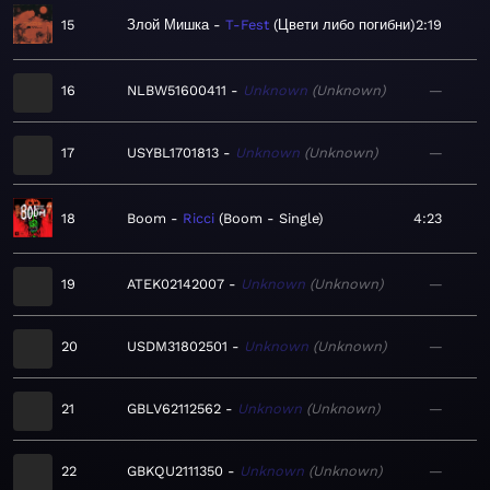
15
Злой Мишка
T-Fest
Цвети либо погибни
2:19
16
NLBW51600411
Unknown
Unknown
—
17
USYBL1701813
Unknown
Unknown
—
18
Boom
Ricci
Boom - Single
4:23
19
ATEK02142007
Unknown
Unknown
—
20
USDM31802501
Unknown
Unknown
—
21
GBLV62112562
Unknown
Unknown
—
22
GBKQU2111350
Unknown
Unknown
—