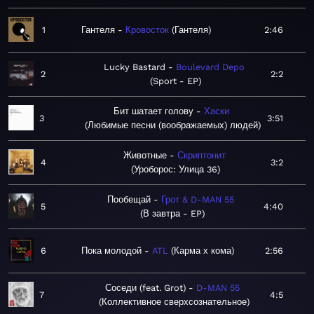
1
Гантеля
Кровосток
Гантеля
2:46
Lucky Bastard
Boulevard Depo
2
2:2
Sport - EP
Бит шатает голову
Хаски
3
3:51
Любимые песни (воображаемых) людей
Животные
Скриптонит
4
3:2
Уроборос: Улица 36
Пообещай
Грот & D-MAN 55
5
4:40
В завтра - EP
6
Пока молодой
ATL
Карма х кома
2:56
Соседи (feat. Grot)
D-MAN 55
7
4:5
Коллективное сверхсознательное