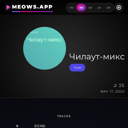
MEOWS.APP
A
RU
EN
ES
JA
ZH
Чилаут-микс
PLAY
♫ 25
MAY 17, 2020
TRACKS
#
SONG