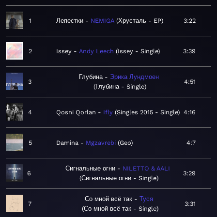
1
Лепестки
NEMIGA
Хрусталь - EP
3:22
2
Issey
Andy Leech
Issey - Single
3:39
Глубина
Эрика Лундмоен
3
4:51
Глубина - Single
4
Qosni Qorlan
Ifly
Singles 2015 - Single
4:16
5
Damina
Mgzavrebi
Geo
4:7
Сигнальные огни
NILETTO & AALI
6
3:29
Сигнальные огни - Single
Со мной всё так
Туся
7
3:31
Со мной всё так - Single