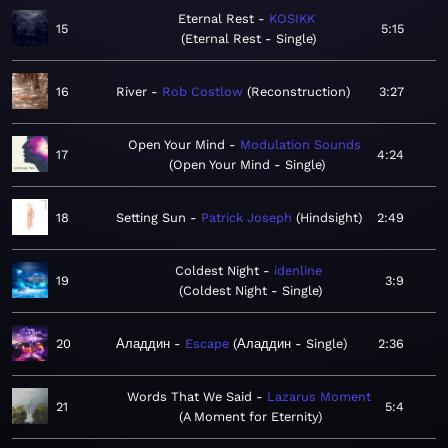
Eternal Rest
KOSIKK
15
5:15
Eternal Rest - Single
16
River
Rob Costlow
Reconstruction
3:27
Open Your Mind
Modulation Sounds
17
4:24
Open Your Mind - Single
18
Setting Sun
Patrick Joseph
Hindsight
2:49
Coldest Night
idenline
19
3:9
Coldest Night - Single
20
Аладдин
Escape
Аладдин - Single
2:36
Words That We Said
Lazarus Moment
21
5:4
A Moment for Eternity