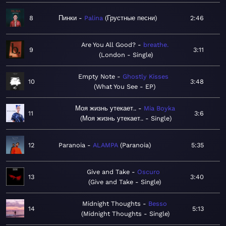
8
Пинки
Palina
Грустные песни
2:46
Are You All Good?
breathe.
9
3:11
London - Single
Empty Note
Ghostly Kisses
10
3:48
What You See - EP
Моя жизнь утекает..
Mia Boyka
11
3:6
Моя жизнь утекает.. - Single
12
Paranoia
ALAMPA
Paranoia
5:35
Give and Take
Oscuro
13
3:40
Give and Take - Single
Midnight Thoughts
Besso
14
5:13
Midnight Thoughts - Single