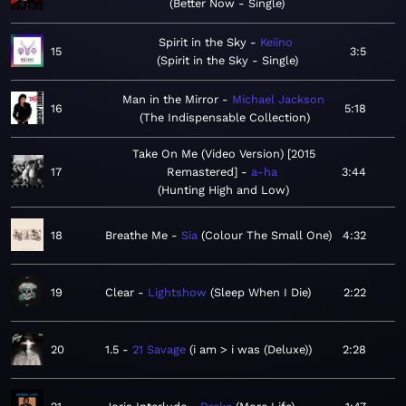
Better Now - Single
Spirit in the Sky
Keiino
15
3:5
Spirit in the Sky - Single
Man in the Mirror
Michael Jackson
16
5:18
The Indispensable Collection
Take On Me (Video Version) [2015
17
Remastered]
a-ha
3:44
Hunting High and Low
18
Breathe Me
Sia
Colour The Small One
4:32
19
Clear
Lightshow
Sleep When I Die
2:22
20
1.5
21 Savage
i am > i was (Deluxe)
2:28