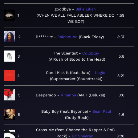
goodbye
Billie Eilish
1
WHEN WE ALL FALL ASLEEP, WHERE DO
1:59
WE GO?
2
B******t
Palehound
Black Friday
3:37
The Scientist
Coldplay
3
5:8
A Rush of Blood to the Head
Can I Kick It (feat. Juto)
Logic
4
3:21
Supermarket (Soundtrack)
5
Desperado
Rihanna
ANTI (Deluxe)
3:6
Baby Boy (feat. Beyonce)
Sean Paul
6
4:6
Dutty Rock
Cross Me (feat. Chance the Rapper & PnB
7
Rock)
Ed Sheeran
3:26