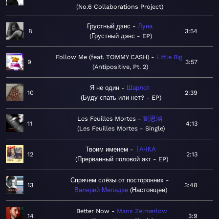
No.6 Collaborations Project
Грустный дэнс
Луна
8
3:54
Грустный дэнс - EP
Follow Me (feat. TOMMY CASH)
Little Big
9
3:57
Antipositive, Pt. 2
Я не один
Шарлот
10
2:39
Буду спать или нет? - EP
Les Feuilles Mortes
劉思涵
11
4:13
Les Feuilles Mortes - Single
Твоим именем
ТАЧКА
12
2:13
Прерванный половой акт - EP
Спрячем слёзы от посторонних
13
3:48
Валерий Меладзе
Настоящее
Better Now
Mans Zelmerlow
14
3:9