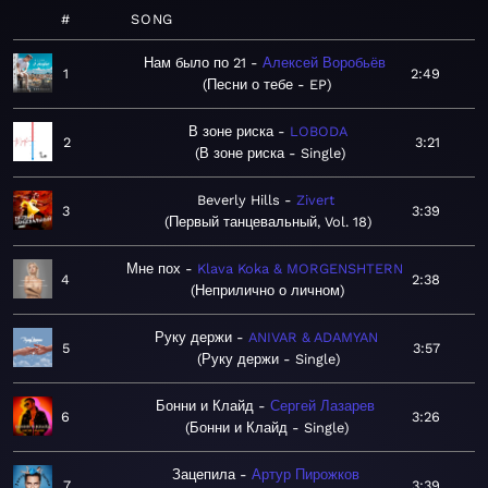
#
SONG
Нам было по 21
Алексей Воробьёв
1
2:49
Песни о тебе - EP
В зоне риска
LOBODA
2
3:21
В зоне риска - Single
Beverly Hills
Zivert
3
3:39
Первый танцевальный, Vol. 18
Мне пох
Klava Koka & MORGENSHTERN
4
2:38
Неприлично о личном
Руку держи
ANIVAR & ADAMYAN
5
3:57
Руку держи - Single
Бонни и Клайд
Сергей Лазарев
6
3:26
Бонни и Клайд - Single
Зацепила
Артур Пирожков
7
3:39