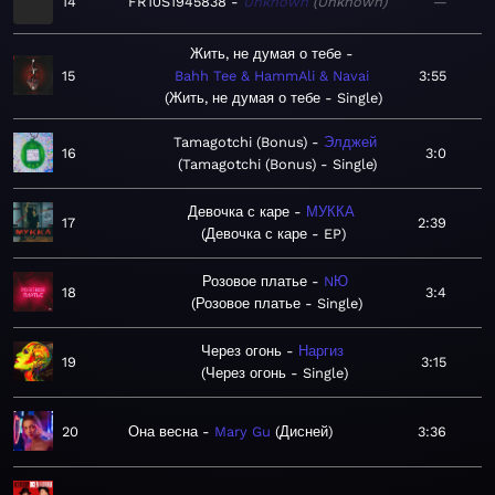
14
FR10S1945838
Unknown
Unknown
—
Жить, не думая о тебе
15
Bahh Tee & HammAli & Navai
3:55
Жить, не думая о тебе - Single
Tamagotchi (Bonus)
Элджей
16
3:0
Tamagotchi (Bonus) - Single
Девочка с каре
МУККА
17
2:39
Девочка с каре - EP
Розовое платье
NЮ
18
3:4
Розовое платье - Single
Через огонь
Наргиз
19
3:15
Через огонь - Single
20
Она весна
Mary Gu
Дисней
3:36