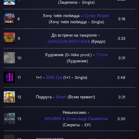
Зацепила - Single
Хочу тибя любицца
Супер Жорик
8
3:18
Хочу тибя любицца - Single
До встречи на танцполе
9
3:25
GAYAZOV$ BROTHER$
Кредо
Художник (D-Nike prod.)
T1One
10
3:31
Художник
11
1+1
ВИА Гра
1+1 - Single
3:48
12
Подруга
Мэвл
Всем привет!
2:31
Невыносимо
13
НАZИМА & Александр Панайотов
3:20
Секреты - EP