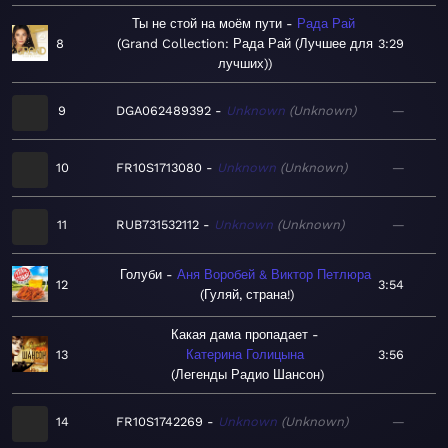
Ты не стой на моём пути
Рада Рай
8
Grand Collection: Рада Рай (Лучшее для
3:29
лучших)
9
DGA062489392
Unknown
Unknown
—
10
FR10S1713080
Unknown
Unknown
—
11
RUB731532112
Unknown
Unknown
—
Голуби
Аня Воробей & Виктор Петлюра
12
3:54
Гуляй, страна!
Какая дама пропадает
13
Катерина Голицына
3:56
Легенды Радио Шансон
14
FR10S1742269
Unknown
Unknown
—