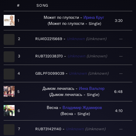
#
SONG
Может по глупости
Ирина Круг
1
3:20
Может по глупости - Single
2
RUA1D2215669
Unknown
Unknown
—
3
RUB732038370
Unknown
Unknown
—
4
GBLPF0099039
Unknown
Unknown
—
Дымом лечилась
Инна Вальтер
5
6:48
Дымом лечилась - Single
Весна
Владимир Ждамиров
6
4:10
Весна - Single
7
RUB731421140
Unknown
Unknown
—