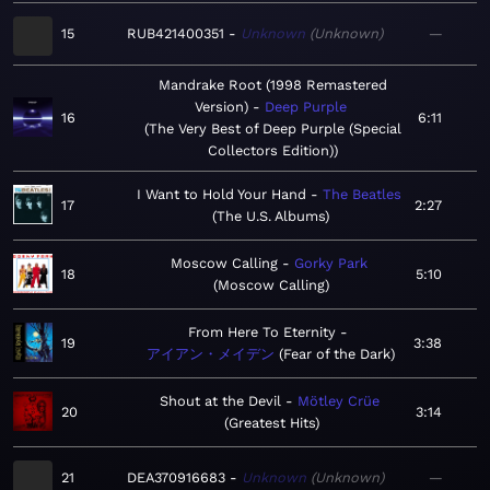
15
RUB421400351
Unknown
Unknown
—
Mandrake Root (1998 Remastered
Version)
Deep Purple
16
6:11
The Very Best of Deep Purple (Special
Collectors Edition)
I Want to Hold Your Hand
The Beatles
17
2:27
The U.S. Albums
Moscow Calling
Gorky Park
18
5:10
Moscow Calling
From Here To Eternity
19
3:38
アイアン・メイデン
Fear of the Dark
Shout at the Devil
Mötley Crüe
20
3:14
Greatest Hits
21
DEA370916683
Unknown
Unknown
—