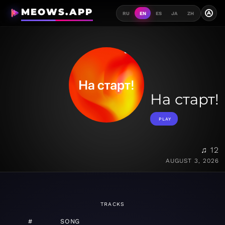
MEOWS.APP
A
RU
EN
ES
JA
ZH
На старт!
PLAY
♫ 12
AUGUST 3, 2026
TRACKS
#
SONG