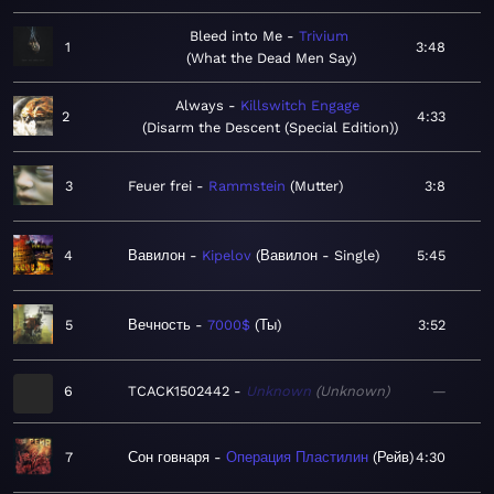
Bleed into Me
Trivium
1
3:48
What the Dead Men Say
Always
Killswitch Engage
2
4:33
Disarm the Descent (Special Edition)
3
Feuer frei
Rammstein
Mutter
3:8
4
Вавилон
Kipelov
Вавилон - Single
5:45
5
Вечность
7000$
Ты
3:52
6
TCACK1502442
Unknown
Unknown
—
7
Сон говнаря
Операция Пластилин
Рейв
4:30