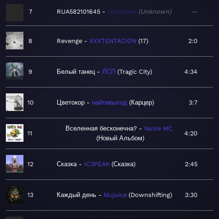
7
RUA582101645
Unknown
Unknown
—
8
Revenge
XXXTENTACION
17
2:0
9
Белый танец
ЛСП
Tragic City
4:34
10
Цветокор
найтивыход
Карцер
3:7
Вселенная бесконечна?
Noize MC
11
4:20
Новый Альбом
12
Сказка
IC3PEAK
Сказка
2:45
13
Каждый день
Mujuice
Downshifting
3:30