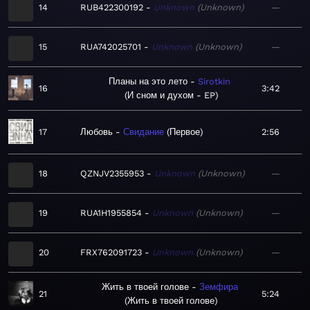
14
RUB422300192
Unknown
Unknown
—
15
RUA742025701
Unknown
Unknown
—
Планы на это лето
Sirotkin
16
3:42
И сном и духом - EP
17
Любовь
Свидание
Первое
2:56
18
QZNJV2355953
Unknown
Unknown
—
19
RUA1H1955854
Unknown
Unknown
—
20
FRX762091723
Unknown
Unknown
—
Жить в твоей голове
Земфира
21
5:24
Жить в твоей голове