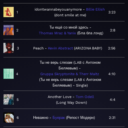
idontwannabeyouanymore
Billie Eilish
1
3:23
dont smile at me
Ты ещё со мной здесь
2
2:8
Thomas Mraz & Yanix
Бла бла лэнд
3
Peach
Kevin Abstract
ARIZONA BABY
2:56
Ты не верь слезам (LAB с Антоном
Беляевым)
4
Gruppa Skryptonite & Therr Maitz
4:10
Ты не верь слезам (LAB с Антоном
Беляевым) - Single
Another Love
Tom Odell
5
4:4
Long Way Down
6
Неважно
Буерак
Репост Модерн
2:31