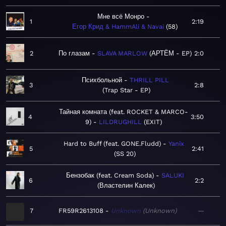
Мне всё Монро
1
2:19
Егор Крид & HammAli & Navai
58
2
По глазам
SLAVA MARLOW
АРТЁМ - EP
2:0
Психбольной
THRILL PILL
3
2:8
Trap Star - EP
Тайная комната (feat. ROCKET & MARCO-
4
3:50
9)
LILDRUGHILL
EXIT
Hard to Buff (feat. GONE.Fludd)
Yanix
5
2:41
SS 20
Бензобак (feat. Cream Soda)
SALUKI
6
2:2
Властелин Калек
7
FR59R2613108
Unknown
Unknown
—