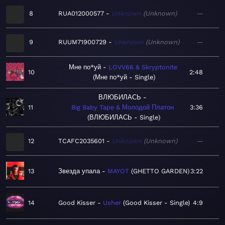
8
RUA012000577
Unknown
Unknown
—
9
RUUM71900729
Unknown
Unknown
—
Мне по*уй
LOVV66 & Skryptonite
10
2:48
Мне по*уй - Single
ВЛЮБИЛАСЬ
11
Big Baby Tape & Молодой Платон
3:36
ВЛЮБИЛАСЬ - Single
12
TCAFC2035601
Unknown
Unknown
—
13
Звезда упала
MAYOT
GHETTO GARDEN
3:22
14
Good Kisser
Usher
Good Kisser - Single
4:9