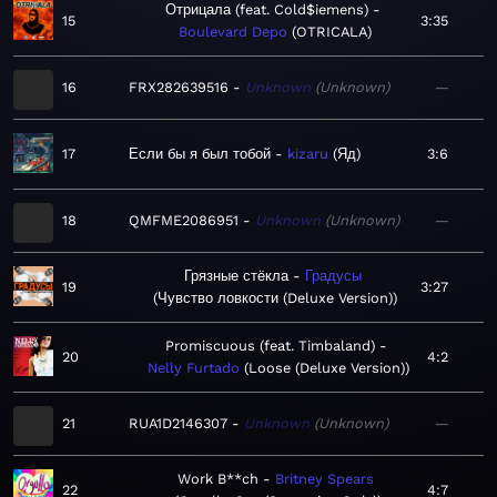
Отрицала (feat. Cold$iemens)
15
3:35
Boulevard Depo
OTRICALA
16
FRX282639516
Unknown
Unknown
—
17
Если бы я был тобой
kizaru
Яд
3:6
18
QMFME2086951
Unknown
Unknown
—
Грязные стёкла
Градусы
19
3:27
Чувство ловкости (Deluxe Version)
Promiscuous (feat. Timbaland)
20
4:2
Nelly Furtado
Loose (Deluxe Version)
21
RUA1D2146307
Unknown
Unknown
—
Work B**ch
Britney Spears
22
4:7