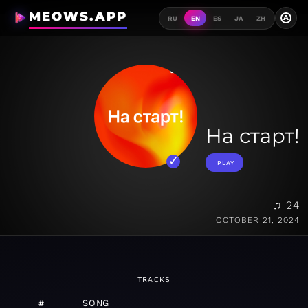
MEOWS.APP
A
RU
EN
ES
JA
ZH
На старт!
PLAY
♫ 24
OCTOBER 21, 2024
TRACKS
#
SONG