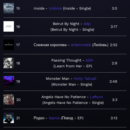
15
Inside
Unbrok
Inside - Single
3:0
Beirut By Night
ddp
16
3:17
Beirut By Night - Single
17
Снежная королева
Artemmelik
Любовь
2:52
Passing Thought
ASH
18
2:9
Learn from Her - EP
Monster Man
Holly Tatnall
19
3:49
Monster Man - Single
Angels Have No Patience
Lefturn
20
3:3
Angels Have No Patience - Single
21
Родео
Namia
Повод - EP
3:13