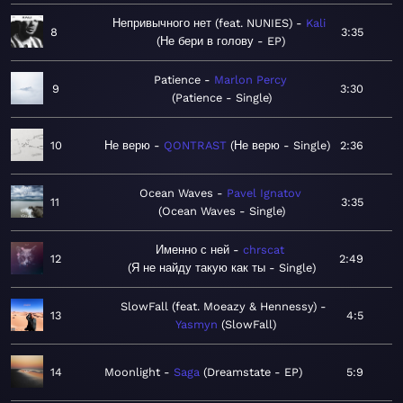
Непривычного нет (feat. NUNIES)
Kali
8
3:35
Не бери в голову - EP
Patience
Marlon Percy
9
3:30
Patience - Single
10
Не верю
QONTRAST
Не верю - Single
2:36
Ocean Waves
Pavel Ignatov
11
3:35
Ocean Waves - Single
Именно с ней
chrscat
12
2:49
Я не найду такую как ты - Single
SlowFall (feat. Moeazy & Hennessy)
13
4:5
Yasmyn
SlowFall
14
Moonlight
Saga
Dreamstate - EP
5:9