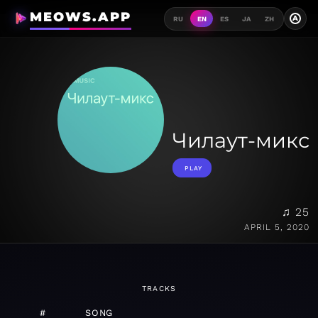
MEOWS.APP
A
RU
EN
ES
JA
ZH
Чилаут-микс
PLAY
♫ 25
APRIL 5, 2020
TRACKS
#
SONG