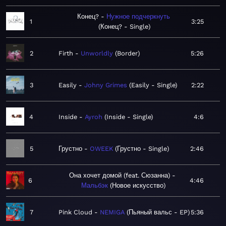
Конец?
Нужное подчеркнуть
1
3:25
Конец? - Single
2
Firth
Unworldly
Border
5:26
3
Easily
Johny Grimes
Easily - Single
2:22
4
Inside
Ayroh
Inside - Single
4:6
5
Грустно
OWEEK
Грустно - Single
2:46
Она хочет домой (feat. Сюзанна)
6
4:46
Мальбэк
Новое искусство
7
Pink Cloud
NEMIGA
Пьяный вальс - EP
5:36