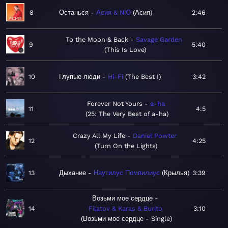
8
Останься
Асия & NЮ
Асия
2:46
To the Moon & Back
Savage Garden
9
5:40
This Is Love
10
Глупые люди
Hi-Fi
The Best I
3:42
Forever Not Yours
a-ha
11
4:5
25: The Very Best of a-ha
Crazy All My Life
Daniel Powter
12
4:25
Turn On the Lights
13
Дыхание
Наутилус Помпилиус
Крылья
3:39
Возьми мое сердце
14
Filatov & Karas & Burito
3:10
Возьми мое сердце - Single