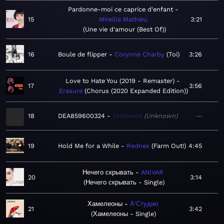
Pardonne-moi ce caprice d'enfant
15
Mireille Mathieu
3:21
Une vie d'amour (Best Of)
16
Boule de flipper
Corynne Charby
Toi
3:26
Love to Hate You (2019 - Remaster)
17
3:56
Erasure
Chorus (2020 Expanded Edition)
18
DEA859600324
Unknown
Unknown
—
19
Hold Me for a While
Rednex
Farm Out!
4:45
Нечего скрывать
ANIVAR
20
3:14
Нечего скрывать - Single
Хамелеоны
А'Студио
21
3:42
Хамелеоны - Single