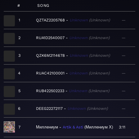
#
SONG
1
QZTAZ2205768
Unknown
Unknown
—
2
RUA1D2540007
Unknown
Unknown
—
3
QZK6M2114678
Unknown
Unknown
—
4
RUAC42100001
Unknown
Unknown
—
5
RUB422502233
Unknown
Unknown
—
6
DEEG22272117
Unknown
Unknown
—
7
Миллениум
Artik & Asti
Миллениум Х
3:11