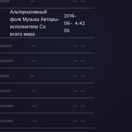
own
—
—
—
Альтернативный
2016-
фолк
Музыка
Авторы-
06-
4:42
исполнители
Со
05
всего мира
nown
—
—
—
known
—
—
—
own
—
—
—
nown
—
—
—
known
—
—
—
known
—
—
—