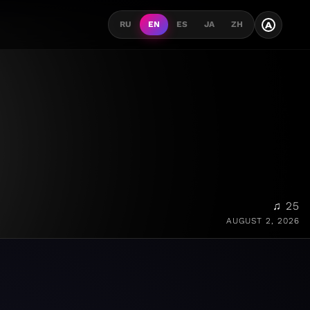
A
RU
EN
ES
JA
ZH
♫ 25
AUGUST 2, 2026