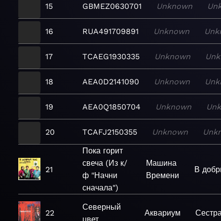
15
GBMEZ0630701
Unknown
Un
16
RUA491709891
Unknown
Unk
17
TCAEG1930335
Unknown
Unk
18
AEA0D2141090
Unknown
Unk
19
AEA0Q1850704
Unknown
Un
20
TCAFJ2150355
Unknown
Unk
Пока горит
свеча (Из к/
Машина
21
В добр
ф "Начни
Времени
сначала")
Северный
22
Аквариум
Сестр
цвет