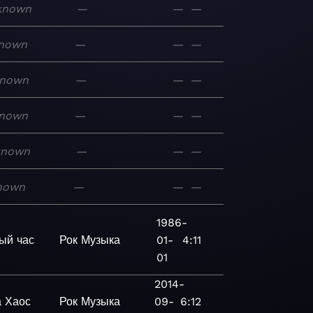
known
—
—
—
nown
—
—
—
nown
—
—
—
nown
—
—
—
known
—
—
—
nown
—
—
—
1986-
ый час
Рок
Музыка
01-
4:11
01
2014-
а Хаос
Рок
Музыка
09-
6:12