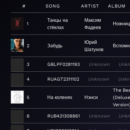
#
SONG
ARTIST
ALBUM
Танцы на
Максим
1
Ножни
стёклах
Фадеев
Юрий
2
Забудь
Вспомн
Шатунов
3
GBLPF0281193
Unknown
Unk
4
RUAGT2311102
Unknown
Unkn
The Be
5
На коленях
Нэнси
(Delux
Version
6
RUB421308861
Unknown
Unk