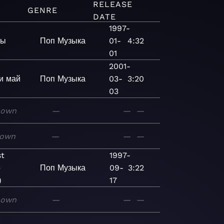
RELEASE
GENRE
DATE
1997-
цы
Поп
Музыка
01-
4:32
01
2001-
и май
Поп
Музыка
03-
3:20
03
nown
—
—
—
own
—
—
—
st
1997-
e
Поп
Музыка
09-
3:22
)
17
nown
—
—
—