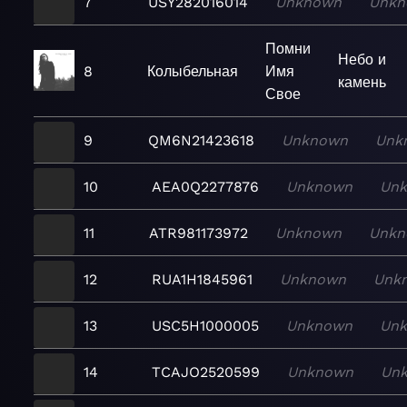
7
USY282016014
Unknown
Unkn
Помни
Небо и
8
Колыбельная
Имя
камень
Свое
9
QM6N21423618
Unknown
Unk
10
AEA0Q2277876
Unknown
Un
11
ATR981173972
Unknown
Unkn
12
RUA1H1845961
Unknown
Unk
13
USC5H1000005
Unknown
Un
14
TCAJO2520599
Unknown
Un