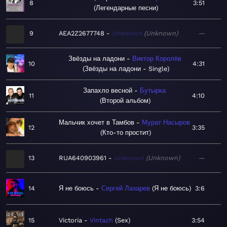
8
3:51
Легендарные песни
9
AEA2Z2677748
Unknown
Unknown
—
Звёзды на ладони
Виктор Королёв
10
4:31
Звёзды на ладони - Single
Запахло весной
Бутырка
11
4:10
Второй альбом
Мальчик хочет в Тамбов
Мурат Насыров
12
3:35
Кто-то простит
13
RUA640903961
Unknown
Unknown
—
14
Я не боюсь
Сергей Лазарев
Я не боюсь
3:6
15
Victoria
Vintazh
Sex
3:54