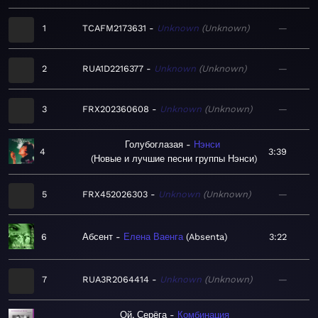
1
TCAFM2173631
Unknown
Unknown
—
2
RUA1D2216377
Unknown
Unknown
—
3
FRX202360608
Unknown
Unknown
—
Голубоглазая
Нэнси
4
3:39
Новые и лучшие песни группы Нэнси
5
FRX452026303
Unknown
Unknown
—
6
Абсент
Елена Ваенга
Absenta
3:22
7
RUA3R2064414
Unknown
Unknown
—
Ой, Серёга
Комбинация