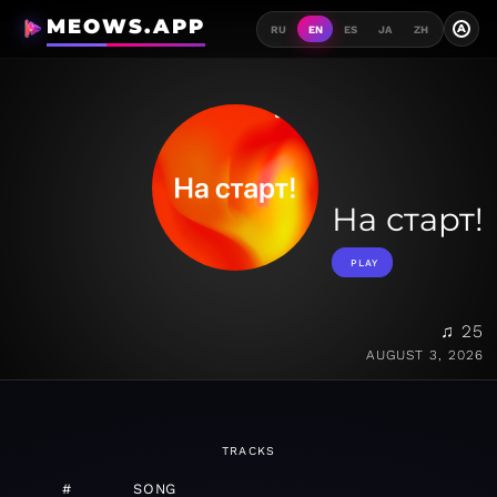
MEOWS.APP
A
RU
EN
ES
JA
ZH
На старт!
PLAY
♫ 25
AUGUST 3, 2026
TRACKS
#
SONG