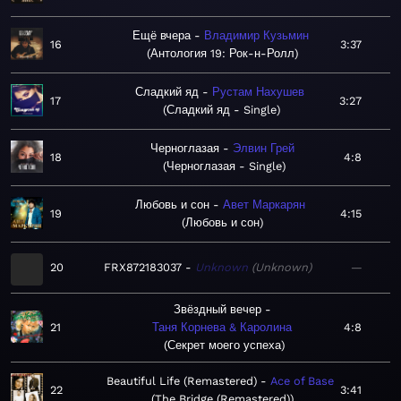
Ещё вчера
Владимир Кузьмин
16
3:37
Антология 19: Рок-н-Ролл
Сладкий яд
Рустам Нахушев
17
3:27
Сладкий яд - Single
Черноглазая
Элвин Грей
18
4:8
Черноглазая - Single
Любовь и сон
Авет Маркарян
19
4:15
Любовь и сон
20
FRX872183037
Unknown
Unknown
—
Звёздный вечер
21
Таня Корнева & Каролина
4:8
Секрет моего успеха
Beautiful Life (Remastered)
Ace of Base
22
3:41
The Bridge (Remastered)