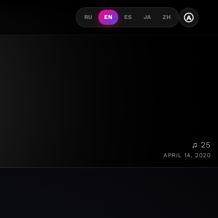
A
RU
EN
ES
JA
ZH
♫ 25
APRIL 14, 2020