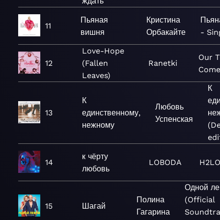
ждать
Пьяная
Кристина
Пьян
11
вишня
Орбакайте
- Sin
Love-Hope
Our 
12
(Fallen
Ranetki
Com
Leaves)
К
К
ед
Любовь
13
единственному,
не
Успенская
нежному
(D
edi
к чёрту
14
LOBODA
H2L
любовь
Одной ле
Полина
(Official
15
Шагай
Гагарина
Soundtra