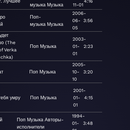
т. Лучшее
4:16
музыка
Музыка
11-01
2006-
еро
Поп-
06-
3:56
ей
музыка
Музыка
05
удет
2003-
о (The
Поп
Музыка
01-
2:23
of Verka
01
uchka)
2005-
ат
Поп
Музыка
10-
3:20
10
2001-
тебя умру
Поп
Музыка
01-
4:15
01
1994-
й
Поп
Музыка
Авторы-
01-
3:48
исполнители