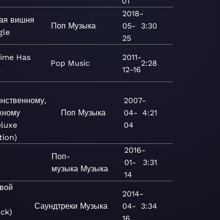
01
2018-
ая вишня
Поп
Музыка
05-
3:30
gle
25
Time Has
2011-
Pop
Music
2:28
e
12-16
инственному,
2007-
жному
Поп
Музыка
04-
4:21
eluxe
04
tion)
2016-
Поп-
O
01-
3:31
музыка
Музыка
14
вой
2014-
Саундтреки
Музыка
04-
3:34
ck)
16