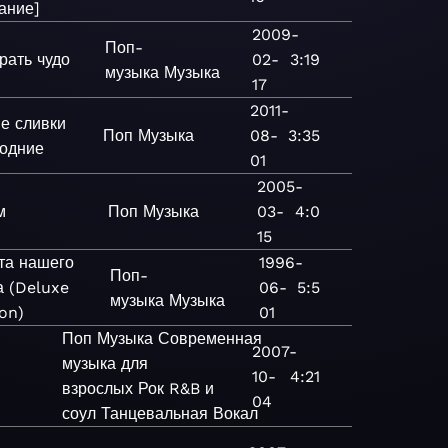
ание]
2009-
Поп-
рать чудо
02-
3:19
музыка
Музыка
17
2011-
е сливки
Поп
Музыка
08-
3:35
годние
01
2005-
м
Поп
Музыка
03-
4:0
15
та нашего
1996-
Поп-
а (Deluxe
06-
5:5
музыка
Музыка
on)
01
Поп
Музыка
Современная
2007-
музыка для
10-
4:21
взрослых
Рок
R&B и
04
соул
Танцевальная
Вокал