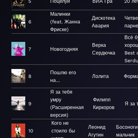
5
Поцелуи
ВИА Гра
20 ле
Малинки
Дискотека
Четв
6
(feat. Жанна
Авария
парн
Фриске)
Всё б
Верка
хорош
7
Новогодняя
Сердючка
Best 
Serd
Пошлю его
8
Лолита
Форм
на…
Я за тебя
умру
Филипп
9
Я за 
(Расширенная
Киркоров
версия)
Кого не
Леонид
Босоноги
10
стоило бы
Агутин
мальчик