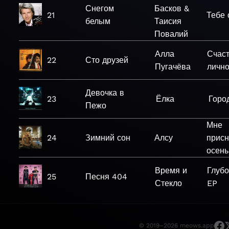
Снегом
Басков &
21
Тебе 
белым
Таисия
Повалий
Алла
Счаст
22
Сто друзей
Пугачёва
лично
Девочка в
23
Ёлка
Горо
Пежо
Мне
24
Зимний сон
Алсу
присн
осень
Время и
Глубо
25
Песня 404
Стекло
EP
© 2019–2026 meows.app