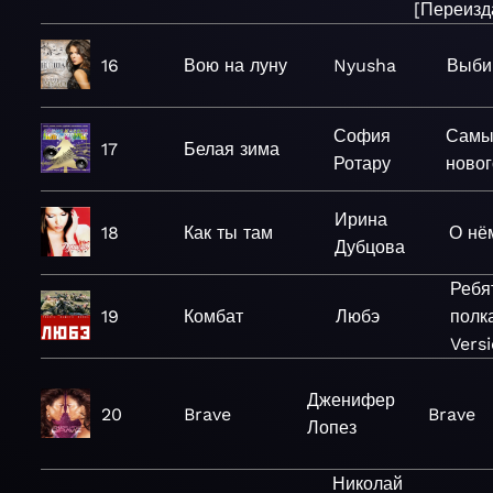
[Переизд
16
Вою на луну
Nyusha
Выби
София
Самы
17
Белая зима
Ротару
ново
Ирина
18
Как ты там
О нё
Дубцова
Ребя
19
Комбат
Любэ
полк
Versi
Дженифер
20
Brave
Brave
Лопез
Николай