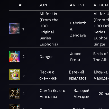
#
SONG
ARTIST
ALBUM
All for Us
All for 
(From the
(From t
Labrinth
HBO
HBO Ori
1
&
Original
Series
Zendaya
Series
Euphori
Euphoria)
Single
Jucee
Birds of
2
Danger
Froot
The Al
Песня о
Евгений
Музыка 
3
снежинке
Крылатов
Чароде
Самба белого
Валерий
4
20 ле
мотылька
Меладзе