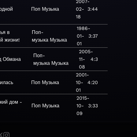
2007-
одной
Поп
Музыка
02-
3:44
18
1986-
ья в
Поп-
01-
3:37
й жизни!
музыка
Музыка
01
2005-
Поп-
д Обмана
11-
4:3
музыка
Музыка
08
2001-
илась
Поп
Музыка
10-
4:20
01
2015-
кий дом -
Поп
Музыка
10-
3:33
09