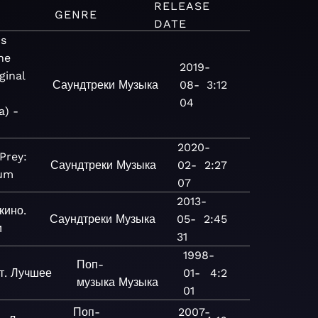
RELEASE
GENRE
DATE
Us
he
2019-
ginal
Саундтреки
Музыка
08-
3:12
04
a) -
2020-
 Prey:
Саундтреки
Музыка
02-
2:27
bum
07
2013-
кино.
Саундтреки
Музыка
05-
2:45
и
31
1998-
Поп-
т. Лучшее
01-
4:2
музыка
Музыка
01
Поп-
2007-