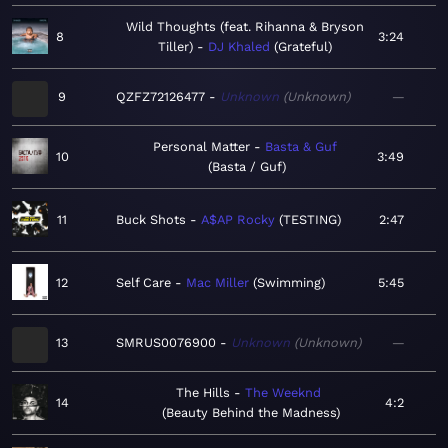
Wild Thoughts (feat. Rihanna & Bryson
8
3:24
Tiller)
DJ Khaled
Grateful
9
QZFZ72126477
Unknown
Unknown
—
Personal Matter
Basta & Guf
10
3:49
Basta / Guf
11
Buck Shots
A$AP Rocky
TESTING
2:47
12
Self Care
Mac Miller
Swimming
5:45
13
SMRUS0076900
Unknown
Unknown
—
The Hills
The Weeknd
14
4:2
Beauty Behind the Madness