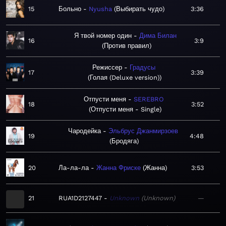
15
Больно
Nyusha
Выбирать чудо
3:36
Я твой номер один
Дима Билан
16
3:9
Против правил
Режиссер
Градусы
17
3:39
Голая (Deluxe version)
Отпусти меня
SEREBRO
18
3:52
Отпусти меня - Single
Чародейка
Эльбрус Джанмирзоев
19
4:48
Бродяга
20
Ла-ла-ла
Жанна Фриске
Жанна
3:53
21
RUA1D2127447
Unknown
Unknown
—