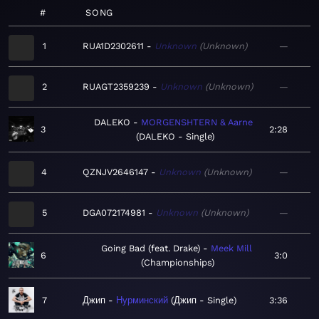
#
SONG
1
RUA1D2302611
Unknown
Unknown
—
2
RUAGT2359239
Unknown
Unknown
—
DALEKO
MORGENSHTERN & Aarne
3
2:28
DALEKO - Single
4
QZNJV2646147
Unknown
Unknown
—
5
DGA072174981
Unknown
Unknown
—
Going Bad (feat. Drake)
Meek Mill
6
3:0
Championships
7
Джип
Нурминский
Джип - Single
3:36