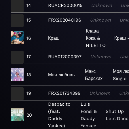
14
RUACR2000015
Unknown
Un
15
FRX202040196
Unknown
Unk
Клава
16
Краш
Кока &
Краш -
NILETTO
17
RUA012000397
Unknown
Unk
Макс
Моя лю
18
Моя любовь
Барских
Single
19
FRX201734399
Unknown
Unk
Despacito
Luis
(feat.
Fonsi &
Shut Up
20
Daddy
Daddy
Lets Danc
Yankee)
Yankee