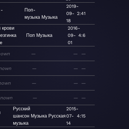
2019-
 -
Поп-
09-
2:41
музыка
Музыка
18
 крови
2016-
лезгинка
Поп
Музыка
09-
4:6
le
01
nown
—
—
—
nown
—
—
—
nown
—
—
—
known
—
—
—
Русский
2015-
и
шансон
Музыка
Русская
07-
4:15
музыка
14