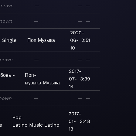
known
—
—
—
nown
—
—
—
2020-
 Single
Поп
Музыка
06-
2:51
10
nown
—
—
—
2017-
бовь -
Поп-
07-
3:39
музыка
Музыка
14
nown
—
—
—
2017-
Pop
01-
3:48
e
Latino
Music
Latino
13