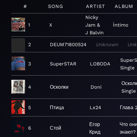
#
SONG
ARTIST
ALBUM
Nicky
1
X
Jam &
Íntimo
J Balvin
2
DEUM71800524
Unknown
Unk
SuperS
3
SuperSTAR
LOBODA
Single
Осколк
4
Осколки
Doni
Single
5
Птица
Lx24
Глава 
Егор
Что он
6
Стой
Крид
знают?