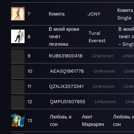
Комета
7
Комета
JONY
Single
В моей крови
В моей
Tural
8
течёт
течёт 
Everest
лезгинка
- Sing
9
RUB631800418
Unknown
Unk
10
AEA0Q1961776
Unknown
Unk
11
QZNJX2073341
Unknown
Unk
12
QMPU51507855
Unknown
Un
Любовь и
Авет
Любовь 
13
сон
Маркарян
сон