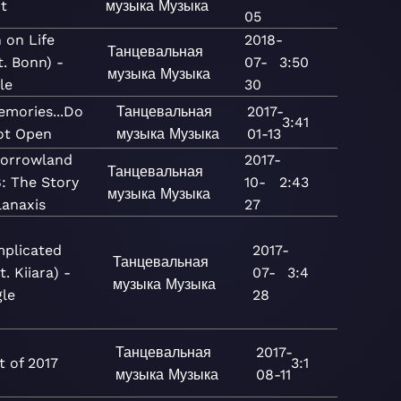
t
музыка
Музыка
05
 on Life
2018-
Танцевальная
t. Bonn) -
07-
3:50
музыка
Музыка
le
30
emories...Do
Танцевальная
2017-
3:41
ot Open
музыка
Музыка
01-13
orrowland
2017-
Танцевальная
: The Story
10-
2:43
музыка
Музыка
lanaxis
27
plicated
2017-
Танцевальная
t. Kiiara) -
07-
3:4
музыка
Музыка
gle
28
Танцевальная
2017-
t of 2017
3:1
музыка
Музыка
08-11