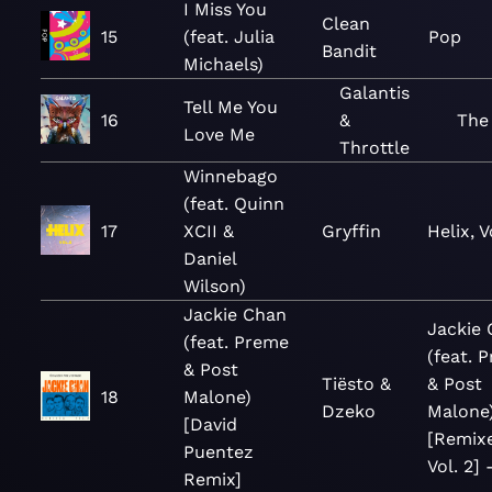
I Miss You
Clean
15
(feat. Julia
Pop
Bandit
Michaels)
Galantis
Tell Me You
16
&
The 
Love Me
Throttle
Winnebago
(feat. Quinn
17
XCII &
Gryffin
Helix, V
Daniel
Wilson)
Jackie Chan
Jackie
(feat. Preme
(feat. 
& Post
Tiësto &
& Post
18
Malone)
Dzeko
Malone
[David
[Remixe
Puentez
Vol. 2] 
Remix]