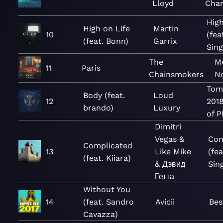
Lloyd
Char
High
High on Life
Martin
10
(fea
(feat. Bonn)
Garrix
Sing
The
M
11
Paris
Chainsmokers
N
Tom
Body (feat.
Loud
12
2018
brando)
Luxury
of P
Dimitri
Vegas &
Com
Complicated
13
Like Mike
(fea
(feat. Kiiara)
& Дэвид
Sin
Гетта
Without You
14
(feat. Sandro
Avicii
Bes
Cavazza)