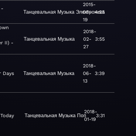
2015-
 -
Танцевальная
Музыка
Электроника
08-
4:25
19
own
2018-
Танцевальная
Музыка
02-
3:55
 II) -
27
2018-
r Days
Танцевальная
Музыка
06-
3:39
13
2018-
 Today
Танцевальная
Музыка
Поп
3:31
01-19