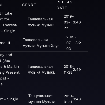
RELEASE
M
GENRE
DATE
 I Like
2019-
t You
Танцевальная
03-
3:40
t. Theresa
музыка
Музыка
22
 - Single
2019-
Танцевальная
me III
07-
3:2
музыка
Музыка
Хаус
03
Day and
t (Jax
s & Martin
Танцевальная
2018-
2:49
eig Present
музыка
Музыка
11-28
pa) -
le
Танцевальная
2019-
nt - Single
3:49
музыка
Музыка
01-11