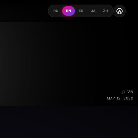
A
RU
EN
ES
JA
ZH
♫ 25
MAY 12, 2020