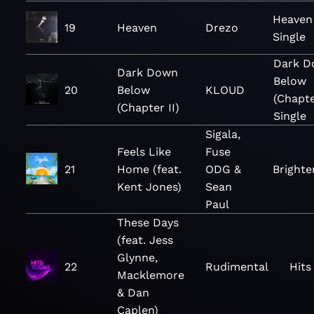
Heaven
19
Heaven
Drezo
Single
Dark D
Dark Down
Below
20
Below
KLOUD
(Chapter
(Chapter II)
Single
Sigala,
Feels Like
Fuse
21
Home (feat.
ODG &
Brighte
Kent Jones)
Sean
Paul
These Days
(feat. Jess
Glynne,
22
Rudimental
Hits
Macklemore
& Dan
Caplen)