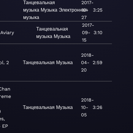
Танцевальная
2017-
музыка
Музыка
Электронная
10-
3:25
музыка
27
2017-
Танцевальная
Aviary
09-
3:10
музыка
Музыка
15
2018-
ol. 2
Танцевальная
Музыка
04-
2:59
20
 Chan
Preme
2018-
Танцевальная
Музыка
10-
3:26
)
05
s,
- EP