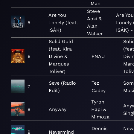
Man
Steve
Are You
Are You
Aoki &
5
Lonely (feat.
Lonely 
Alan
ISÁK)
ISÁK) -
Walker
Solid Gold
Soli
(feat. Kira
(feat
6
Divine &
PNAU
Divi
Marques
Mar
Toliver)
Toliv
Seve (Radio
Tez
Some
7
Edit)
Cadey
Mus
Tyron
Anyw
8
Anyway
Hapi &
Sing
Mimoza
Dennis
New 
9
Nevermind