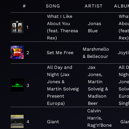
#
SONG
ARTIST
ALBU
What I Like
What
About You
Jonas
Abou
1
(feat. Theresa
Blue
(fea
Rex)
Rex)
Marshmello
2
Set Me Free
Joyti
& Bellecour
All Day and
Jax
All 
Night (Jax
Jones,
Nigh
Jones &
Martin
Jone
3
Martin Solveig
Solveig &
Solv
Present
Madison
Euro
Europa)
Beer
Sing
Calvin
Harris,
4
Giant
Gia
Rag’n’Bone