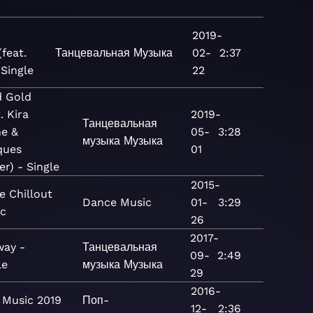
2019-
(feat.
Танцевальная
Музыка
02-
2:37
 Single
22
d Gold
. Kira
2019-
Танцевальная
ne &
05-
3:28
музыка
Музыка
ques
01
er) - Single
2015-
 Chillout
Dance
Music
01-
3:29
ic
26
2017-
ay -
Танцевальная
09-
2:49
le
музыка
Музыка
29
2016-
Music 2019
Поп-
12-
2:36