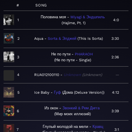
#
SONG
Половина моя
Miyagi & Эндшпиль
1
4:0
Hajime, Pt. 1
2
Aqua
Sorta & Элджей
This Is Sorta
3:30
Не по пути
PHARAOH
3
2:36
Не по пути - Single
4
RUA012100110
Unknown
Unknown
—
5
Ice Baby
Гуф
Дома (Deluxe Version)
4:12
Из окон
Звонкий & Рем Дигга
6
3:39
Мир моих иллюзий
Глупый молодой на мели
Кравц
7
3:1