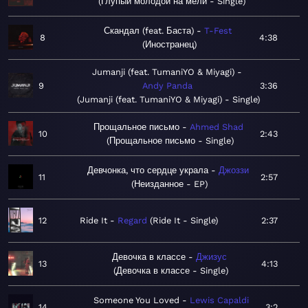
Глупый молодой на мели - Single
Скандал (feat. Баста)
T-Fest
8
4:38
Иностранец
Jumanji (feat. TumaniYO & Miyagi)
9
Andy Panda
3:36
Jumanji (feat. TumaniYO & Miyagi) - Single
Прощальное письмо
Ahmed Shad
10
2:43
Прощальное письмо - Single
Девчонка, что сердце украла
Джоззи
11
2:57
Неизданное - EP
12
Ride It
Regard
Ride It - Single
2:37
Девочка в классе
Джизус
13
4:13
Девочка в классе - Single
Someone You Loved
Lewis Capaldi
14
3:2