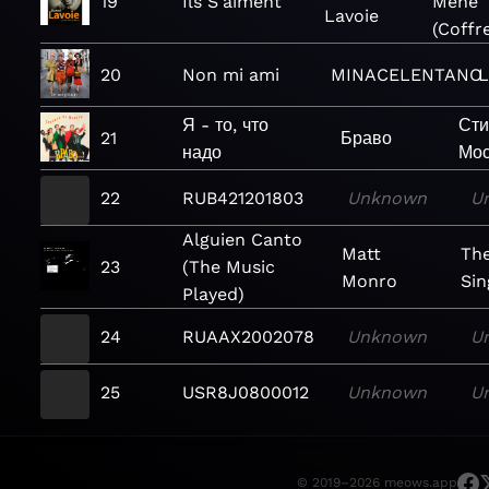
19
Ils S'aiment
Mène
Lavoie
(Coffr
20
Non mi ami
MINACELENTANO
L
Я - то, что
Сти
21
Браво
надо
Мо
22
RUB421201803
Unknown
U
Alguien Canto
Matt
The
23
(The Music
Monro
Sin
Played)
24
RUAAX2002078
Unknown
U
25
USR8J0800012
Unknown
U
© 2019–2026 meows.app