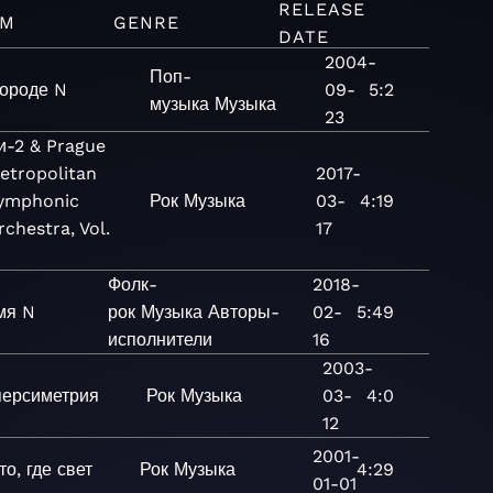
RELEASE
UM
GENRE
DATE
2004-
Поп-
городе N
09-
5:2
музыка
Музыка
23
и-2 & Prague
etropolitan
2017-
ymphonic
Рок
Музыка
03-
4:19
rchestra, Vol.
17
Фолк-
2018-
мя N
рок
Музыка
Авторы-
02-
5:49
исполнители
16
2003-
персиметрия
Рок
Музыка
03-
4:0
12
2001-
то, где свет
Рок
Музыка
4:29
01-01