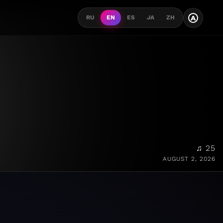
A
RU
EN
ES
JA
ZH
♫ 25
AUGUST 2, 2026