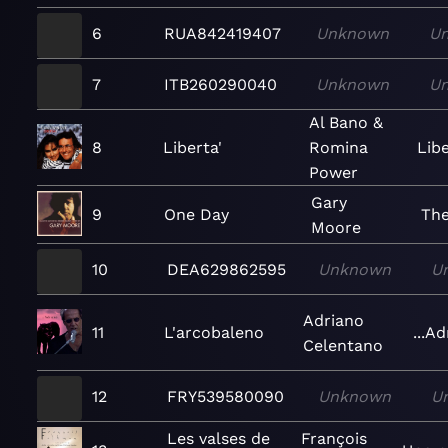
6
RUA842419407
Unknown
U
7
ITB260290040
Unknown
U
Al Bano &
8
Liberta'
Romina
Libe
Power
Gary
9
One Day
The
Moore
10
DEA629862595
Unknown
U
Adriano
11
L'arcobaleno
...A
Celentano
12
FRY539580090
Unknown
U
Les valses de
François