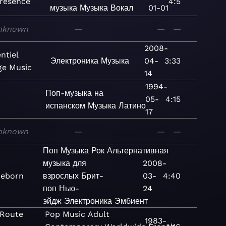
résence
4:5
музыка
Музыка
Вокал
01-01
nknown
—
—
—
2008-
ntiel
Электроника
Музыка
04-
3:33
e Music
14
1994-
Поп-музыка на
05-
4:15
испанском
Музыка
Латино
17
nknown
—
—
—
Поп
Музыка
Рок
Альтернативная
музыка для
2008-
Reborn
взрослых
Брит-
03-
4:40
поп
Нью-
24
эйдж
Электроника
Эмбиент
 Route
Pop
Music
Adult
1983-