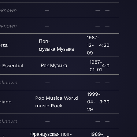
nknown
—
—
—
nknown
—
—
—
1987-
Поп-
rta'
12-
4:20
музыка
Музыка
09
1987-
 Essential
Рок
Музыка
4:0
01-01
nknown
—
—
—
1999-
Pop
Musica
World
driano
04-
3:30
music
Rock
29
nknown
—
—
—
Французская поп-
1989-