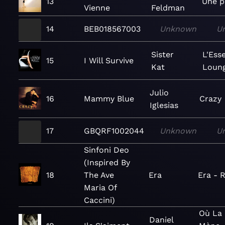
13
Une p
Vienne
Feldman
14
BEB018567003
Unknown
U
Sister
L'Esse
15
I Will Survive
Kat
Loung
Julio
16
Mammy Blue
Crazy
Iglesias
17
GBQRF1002044
Unknown
U
Sinfoni Deo
(Inspired By
18
The Ave
Era
Era - 
Maria Of
Caccini)
Où La
Daniel