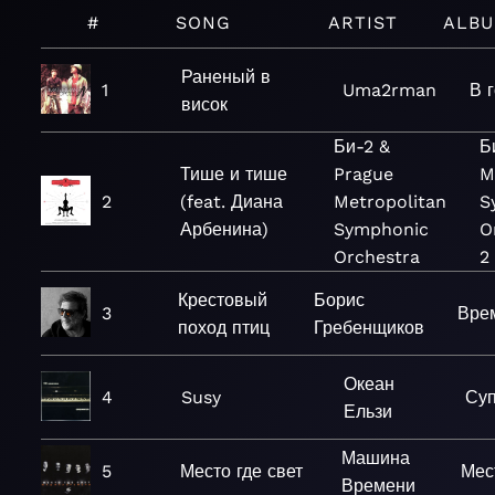
#
SONG
ARTIST
ALB
Раненый в
1
Uma2rman
В 
висок
Би-2 &
Б
Тише и тише
Prague
M
2
(feat. Диана
Metropolitan
S
Арбенина)
Symphonic
O
Orchestra
2
Крестовый
Борис
3
Вре
поход птиц
Гребенщиков
Океан
4
Susy
Су
Ельзи
Машина
5
Место где свет
Мес
Времени