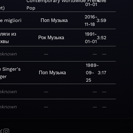
Contemporary
Worldwide
French
4:16
01-01
et)
Pop
2016-
e migliori
Поп
Музыка
3:59
11-18
ляги из
1991-
Рок
Музыка
3:52
сквы
01-01
nknown
—
—
—
1989-
 Singer's
Поп
Музыка
09-
3:17
ger
25
nknown
—
—
—
nknown
—
—
—