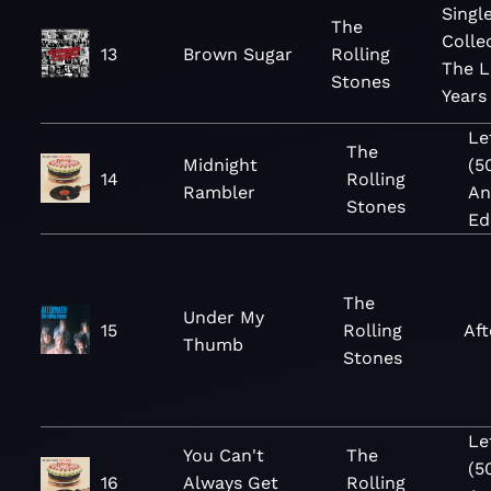
Singl
The
Colle
13
Brown Sugar
Rolling
The 
Stones
Years
Le
The
Midnight
(5
14
Rolling
Rambler
An
Stones
Ed
The
Under My
15
Rolling
Af
Thumb
Stones
Le
You Can't
The
(5
16
Always Get
Rolling