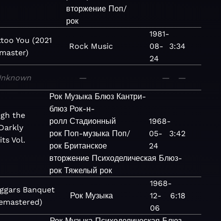
вторжение
Поп/
рок
1981-
ttoo You (2021
Rock
Music
08-
3:34
master)
24
Unknown
—
—
—
Рок
Музыка
Блюз
Кантри-
блюз
Рок-н-
gh the
ролл
Стадионный
1968-
 Darkly
рок
Поп-музыка
Поп/
05-
3:42
its Vol.
рок
Британское
24
вторжение
Психоделическая
Блюз-
рок
Тяжелый рок
1968-
ggars Banquet
Рок
Музыка
12-
6:18
emastered)
06
Рок
Музыка
Психоделическая
Блюз-