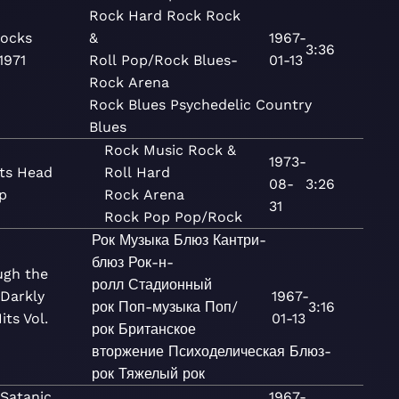
Rock
Hard Rock
Rock
ocks
&
1967-
3:36
1971
Roll
Pop/Rock
Blues-
01-13
Rock
Arena
Rock
Blues
Psychedelic
Country
Blues
Rock
Music
Rock &
1973-
ts Head
Roll
Hard
08-
3:26
p
Rock
Arena
31
Rock
Pop
Pop/Rock
Рок
Музыка
Блюз
Кантри-
блюз
Рок-н-
ugh the
ролл
Стадионный
 Darkly
1967-
рок
Поп-музыка
Поп/
3:16
its Vol.
01-13
рок
Британское
вторжение
Психоделическая
Блюз-
рок
Тяжелый рок
 Satanic
1967-