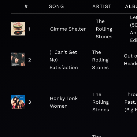
#
SONG
ARTIST
ALB
Let
The
(5
1
Gimme Shelter
Rolling
An
Stones
Edi
(I Can't Get
The
Out o
2
No)
Rolling
Head
Satisfaction
Stones
The
Thro
Honky Tonk
3
Rolling
Past,
Women
Stones
(Big 
The