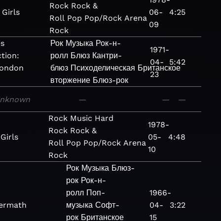
Rock
Rock &
Girls
06-
4:25
Roll
Pop
Pop/Rock
Arena
09
Rock
es
Рок
Музыка
Рок-н-
1971-
ction:
ролл
Блюз
Кантри-
04-
5:42
London
блюз
Психоделическая
Британское
23
вторжение
Блюз-рок
nknown
—
—
—
Rock
Music
Hard
1978-
Rock
Rock &
Girls
05-
4:48
Roll
Pop
Pop/Rock
Arena
10
Rock
Рок
Музыка
Блюз-
рок
Рок-н-
ролл
Поп-
1966-
termath
музыка
Софт-
04-
3:22
рок
Британское
15