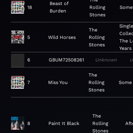
Beast of
18
Rolling
Some 
Burden
Stones
Singl
The
Colle
5
Wild Horses
Rolling
The 
Stones
Years
6
GBUM72508261
Unknown
U
The
7
Miss You
Rolling
Some 
Stones
The
8
Paint It Black
Rolling
Af
Stones