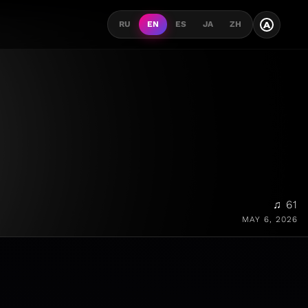
A
RU
EN
ES
JA
ZH
♫ 61
MAY 6, 2026