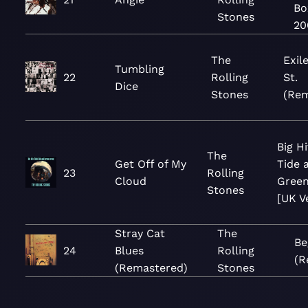
Bo
Stones
20
The
Exil
Tumbling
22
Rolling
St.
Dice
Stones
(Rem
Big Hi
The
Get Off of My
Tide 
23
Rolling
Cloud
Green
Stones
[UK V
Stray Cat
The
Be
24
Blues
Rolling
(R
(Remastered)
Stones