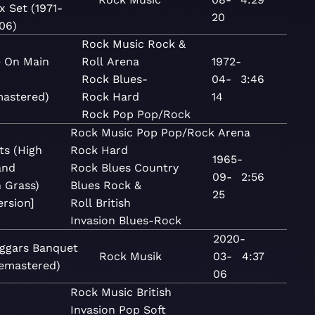
x Set (1971-
20
06)
Rock
Music
Rock &
e On Main
Roll
Arena
1972-
Rock
Blues-
04-
3:46
astered)
Rock
Hard
14
Rock
Pop
Pop/Rock
Rock
Music
Pop
Pop/Rock
Arena
ts (High
Rock
Hard
1965-
and
Rock
Blues
Country
09-
2:56
 Grass)
Blues
Rock &
25
ersion]
Roll
British
Invasion
Blues-Rock
2020-
ggars Banquet
Rock
Musik
03-
4:37
emastered)
06
Rock
Music
British
Invasion
Pop
Soft