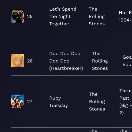
Let's Spend
The
Hot R
25
the Night
Rolling
1964-
Together
Stones
Doo Doo Doo
The
Goa
26
Doo Doo
Rolling
Sou
(Heartbreaker)
Stones
Thro
The
Ruby
Past,
27
Rolling
Tuesday
(Big H
Stones
2)
The
Their