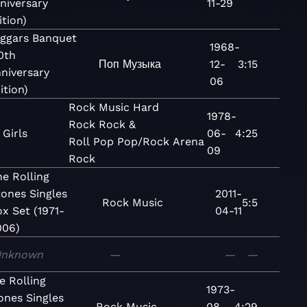
niversary
11-29
ition)
ggars Banquet
1968-
0th
Поп
Музыка
12-
3:15
niversary
06
ition)
Rock
Music
Hard
1978-
Rock
Rock &
Girls
06-
4:25
Roll
Pop
Pop/Rock
Arena
09
Rock
he Rolling
tones Singles
2011-
Rock
Music
5:5
ox Set (1971-
04-11
006)
Unknown
—
—
—
e Rolling
1973-
ones Singles
Rock
Music
08-
4:29