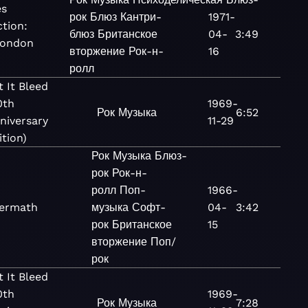
es
рок
Блюз
Кантри-
1971-
ction:
блюз
Британское
04-
3:49
London
вторжение
Рок-н-
16
ролл
t It Bleed
0th
1969-
Рок
Музыка
6:52
niversary
11-29
ition)
Рок
Музыка
Блюз-
рок
Рок-н-
ролл
Поп-
1966-
termath
музыка
Софт-
04-
3:42
рок
Британское
15
вторжение
Поп/
рок
t It Bleed
0th
1969-
Рок
Музыка
7:28