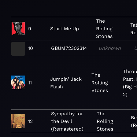
The
Ta
9
Start Me Up
Rolling
Re
Stones
10
GBUM72302314
Unknown
Throu
The
Jumpin' Jack
Past,
11
Rolling
Flash
(Big H
Stones
2)
Sympathy for
The
Be
12
the Devil
Rolling
(R
(Remastered)
Stones