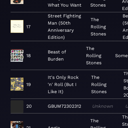
An
What You Want
Stones
Ed
Street Fighting
Be
The
Man (50th
(5
17
Rolling
Anniversary
An
Stones
Edition)
Ed
The
Beast of
18
Rolling
Some 
Burden
Stones
T
It's Only Rock
The
S
19
'n' Roll (But I
Rolling
B
Like It)
Stones
2
20
GBUM72302312
Unknown
Th
The
St
21
Angie
Rolling