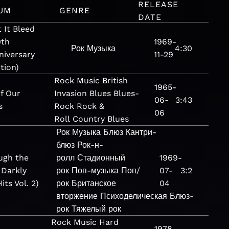
RELEASE
UM
GENRE
DATE
 It Bleed
0th
1969-
Рок
Музыка
4:30
niversary
11-29
tion)
Rock
Music
British
1965-
f Our
Invasion
Blues
Blues-
06-
3:43
s
Rock
Rock &
06
Roll
Country Blues
Рок
Музыка
Блюз
Кантри-
блюз
Рок-н-
ugh the
ролл
Стадионный
1969-
 Darkly
рок
Поп-музыка
Поп/
07-
3:2
Hits Vol. 2)
рок
Британское
04
вторжение
Психоделическая
Блюз-
рок
Тяжелый рок
Rock
Music
Hard
1978-