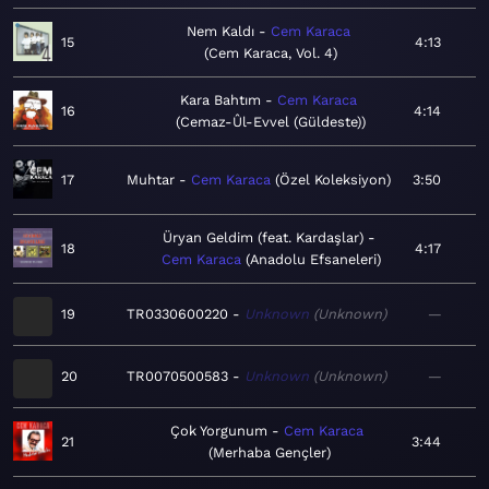
Nem Kaldı
Cem Karaca
15
4:13
Cem Karaca, Vol. 4
Kara Bahtım
Cem Karaca
16
4:14
Cemaz-Ûl-Evvel (Güldeste)
17
Muhtar
Cem Karaca
Özel Koleksiyon
3:50
Üryan Geldim (feat. Kardaşlar)
18
4:17
Cem Karaca
Anadolu Efsaneleri
19
TR0330600220
Unknown
Unknown
—
20
TR0070500583
Unknown
Unknown
—
Çok Yorgunum
Cem Karaca
21
3:44
Merhaba Gençler