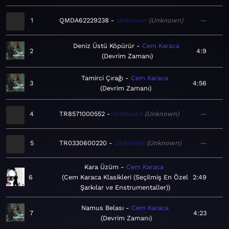
1
QMDA62229238
Unknown
Unknown
—
Deniz Üstü Köpürür
Cem Karaca
2
4:9
Devrim Zamanı
Tamirci Çırağı
Cem Karaca
3
4:56
Devrim Zamanı
4
TR8571000552
Unknown
Unknown
—
5
TR0330600220
Unknown
Unknown
—
Kara Üzüm
Cem Karaca
6
Cem Karaca Klasikleri (Seçilmiş En Özel
2:49
Şarkılar ve Enstrumentaller)
Namus Belası
Cem Karaca
7
4:23
Devrim Zamanı