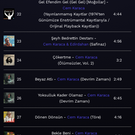
Gel Efendim Gel (Gel Gel) [Moğollar]
Cem Karaca
22
Yayınlanmamış Kayıtlar (1974'ten
4:44
Günümüze Enstrümantal Kayıtlarıyla /
Orijinal Playback Kayıtları)
Şeyh Bedrettin Destanı
23
4:56
Cem Karaca & Edirdahan
Safinaz
Çökertme
Cem Karaca
24
3:2
Ölümsüzler, Vol. 2
25
Beyaz Atlı
Cem Karaca
Devrim Zamanı
2:49
Yoksulluk Kader Olamaz
Cem Karaca
26
6:45
Devrim Zamanı
27
Dönen Dönsün
Cem Karaca
Töre
4:16
Bekle Beni
Cem Karaca