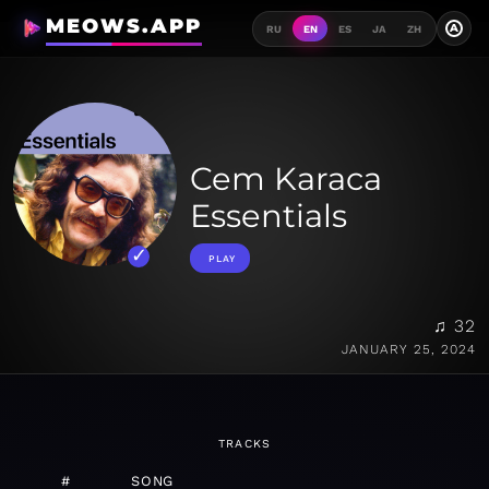
MEOWS.APP
A
RU
EN
ES
JA
ZH
Cem Karaca
Essentials
PLAY
♫ 32
JANUARY 25, 2024
TRACKS
#
SONG