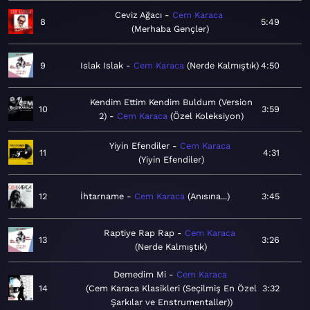
Ceviz Ağacı
Cem Karaca
8
5:49
Merhaba Gençler
9
Islak Islak
Cem Karaca
Nerde Kalmıştık
4:50
Kendim Ettim Kendim Buldum (Version
10
3:59
2)
Cem Karaca
Özel Koleksiyon
Yiyin Efendiler
Cem Karaca
11
4:31
Yiyin Efendiler
12
İhtarname
Cem Karaca
Anısına...
3:45
Raptiye Rap Rap
Cem Karaca
13
3:26
Nerde Kalmıştık
Demedim Mi
Cem Karaca
14
Cem Karaca Klasikleri (Seçilmiş En Özel
3:32
Şarkılar ve Enstrumentaller)