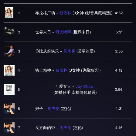
1
布拉格广场
蔡依林
J女神 (影音典藏精选)
4:52
2
世界末日
咻比嘟嘩
世界末日
5:21
3
你比从前快乐
吴宗宪
吴尽的爱
3:55
4
骑士精神
蔡依林
J女神 (典藏精选)
4:18
可愛女人
Jay Chou
5
3:56
婚禮歌手 幸福情歌精選
6
娘子
周杰伦
杰伦
4:31
7
反方向的钟
周杰伦
杰伦
4:16