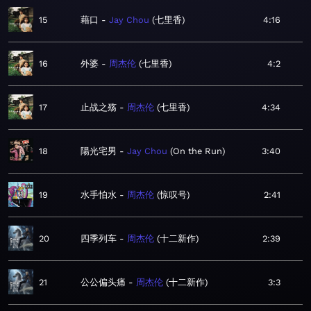
15
藉口
Jay Chou
七里香
4:16
16
外婆
周杰伦
七里香
4:2
17
止战之殇
周杰伦
七里香
4:34
18
陽光宅男
Jay Chou
On the Run
3:40
19
水手怕水
周杰伦
惊叹号
2:41
20
四季列车
周杰伦
十二新作
2:39
21
公公偏头痛
周杰伦
十二新作
3:3