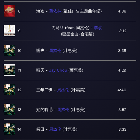
8
海盗
蔡依林
最佳广告主题曲年鑑
4:36
刀马旦 (feat. 周杰伦)
李玟
9
3:12
巨星金曲-合唱篇
10
懦夫
周杰伦
叶惠美
3:38
11
晴天
Jay Chou
葉惠美
4:29
12
三年二班
周杰伦
叶惠美
4:40
13
她的睫毛
周杰伦
叶惠美
3:52
14
梯田
周杰伦
叶惠美
3:33