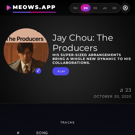
MEOWS.APP
A
RU
EN
ES
JA
ZH
Jay Chou: The
Producers
HIS SUPER-SIZED ARRANGEMENTS
BRING A WHOLE NEW DYNAMIC TO HIS
COLLABORATIONS.
PLAY
♫ 23
OCTOBER 30, 2020
TRACKS
#
SONG