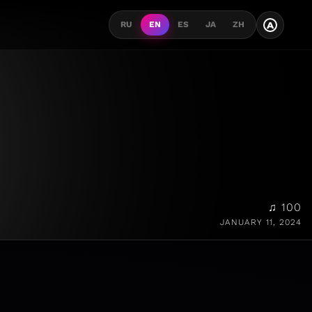
A
RU
EN
ES
JA
ZH
♫ 100
JANUARY 11, 2024