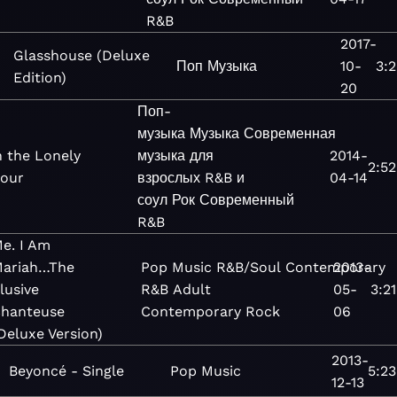
R&B
2017-
Glasshouse (Deluxe
Поп
Музыка
10-
3:2
Edition)
20
Поп-
музыка
Музыка
Современная
n the Lonely
музыка для
2014-
2:52
our
взрослых
R&B и
04-14
соул
Рок
Современный
R&B
e. I Am
ariah…The
Pop
Music
R&B/Soul
Contemporary
2013-
lusive
R&B
Adult
05-
3:21
hanteuse
Contemporary
Rock
06
Deluxe Version)
2013-
Beyoncé - Single
Pop
Music
5:23
12-13