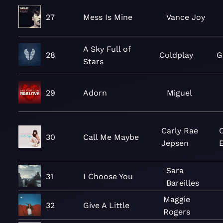
27
Mess Is Mine
Vance Joy
A Sky Full of
28
Coldplay
G
Stars
29
Adorn
Miguel
Carly Rae
30
Call Me Maybe
Jepsen
Sara
31
I Choose You
Bareilles
Maggie
32
Give A Little
Rogers