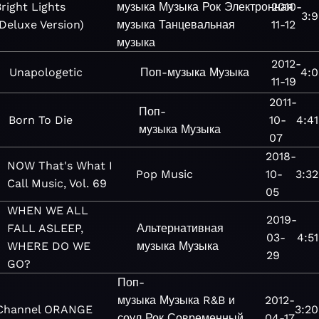
right Lights
музыка
Музыка
Рок
Электронная
2010-
3:9
(Deluxe Version)
музыка
Танцевальная
11-12
музыка
2012-
Unapologetic
Поп-музыка
Музыка
4:0
11-19
2011-
Поп-
Born To Die
10-
4:41
музыка
Музыка
07
2018-
NOW That's What I
Pop
Music
10-
3:32
Call Music, Vol. 69
05
WHEN WE ALL
2019-
FALL ASLEEP,
Альтернативная
03-
4:51
WHERE DO WE
музыка
Музыка
29
GO?
Поп-
музыка
Музыка
R&B и
2012-
Channel ORANGE
3:20
соул
Рок
Современный
04-17