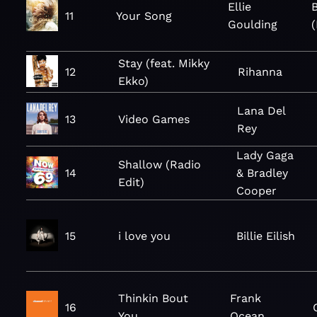
Ellie
B
11
Your Song
Goulding
Stay (feat. Mikky
12
Rihanna
Ekko)
Lana Del
13
Video Games
Rey
Lady Gaga
Shallow (Radio
14
& Bradley
Edit)
Cooper
15
i love you
Billie Eilish
Thinkin Bout
Frank
16
You
Ocean