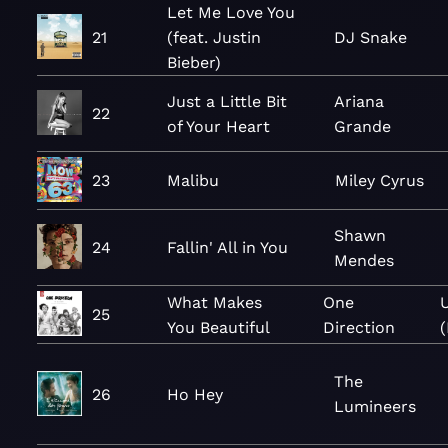
Let Me Love You
21
(feat. Justin
DJ Snake
Bieber)
Just a Little Bit
Ariana
22
of Your Heart
Grande
23
Malibu
Miley Cyrus
Shawn
24
Fallin' All in You
Mendes
What Makes
One
U
25
You Beautiful
Direction
(
The
26
Ho Hey
Lumineers