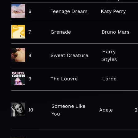
6
Teenage Dream
Katy Perry
7
Grenade
Bruno Mars
Harry
8
Sweet Creature
Styles
9
The Louvre
Lorde
Someone Like
10
Adele
2
You