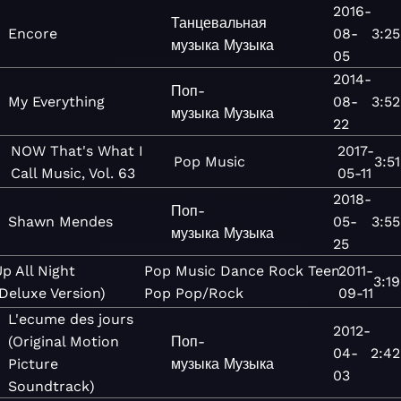
2016-
Танцевальная
Encore
08-
3:25
музыка
Музыка
05
2014-
Поп-
My Everything
08-
3:52
музыка
Музыка
22
NOW That's What I
2017-
Pop
Music
3:51
Call Music, Vol. 63
05-11
2018-
Поп-
Shawn Mendes
05-
3:55
музыка
Музыка
25
p All Night
Pop
Music
Dance
Rock
Teen
2011-
3:19
Deluxe Version)
Pop
Pop/Rock
09-11
L'ecume des jours
2012-
(Original Motion
Поп-
04-
2:42
Picture
музыка
Музыка
03
Soundtrack)