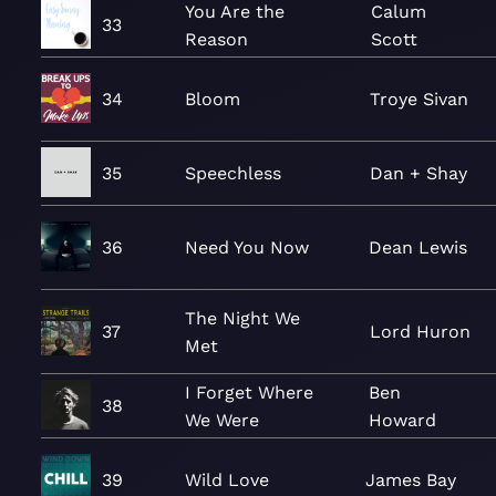
You Are the
Calum
33
Reason
Scott
34
Bloom
Troye Sivan
35
Speechless
Dan + Shay
36
Need You Now
Dean Lewis
The Night We
37
Lord Huron
Met
I Forget Where
Ben
38
We Were
Howard
39
Wild Love
James Bay