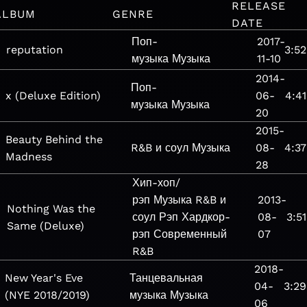
RELEASE
ALBUM
GENRE
DATE
Поп-
2017-
reputation
3:52
музыка
Музыка
11-10
2014-
Поп-
x (Deluxe Edition)
06-
4:41
музыка
Музыка
20
2015-
Beauty Behind the
R&B и соул
Музыка
08-
4:37
Madness
28
Хип-хоп/
рэп
Музыка
R&B и
2013-
Nothing Was the
соул
Рэп
Хардкор-
08-
3:51
Same (Deluxe)
рэп
Современный
07
R&B
2018-
New Year's Eve
Танцевальная
04-
3:29
(NYE 2018/2019)
музыка
Музыка
06