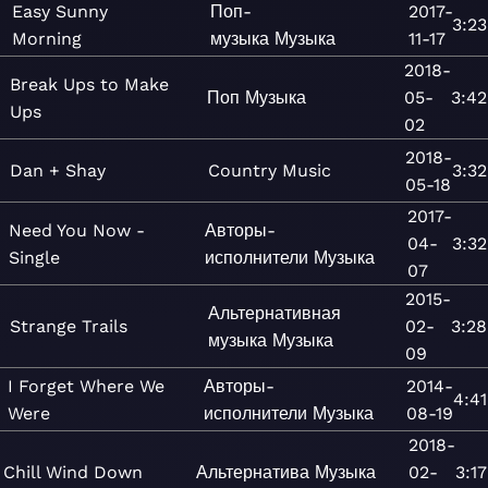
Easy Sunny
Поп-
2017-
3:23
Morning
музыка
Музыка
11-17
2018-
Break Ups to Make
Поп
Музыка
05-
3:42
Ups
02
2018-
Dan + Shay
Country
Music
3:32
05-18
2017-
Need You Now -
Авторы-
04-
3:32
Single
исполнители
Музыка
07
2015-
Альтернативная
Strange Trails
02-
3:28
музыка
Музыка
09
I Forget Where We
Авторы-
2014-
4:41
Were
исполнители
Музыка
08-19
2018-
Chill Wind Down
Альтернатива
Музыка
02-
3:17