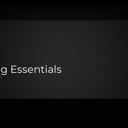
g Essentials
.