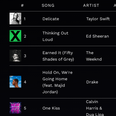
#
SONG
ARTIST
1
Delicate
Taylor Swift
Thinking Out
2
Ed Sheeran
Loud
Earned It (Fifty
The
3
Shades of Grey)
Weeknd
Hold On, We're
Going Home
4
Drake
(feat. Majid
Jordan)
Calvin
5
One Kiss
Harris &
Dua Lipa