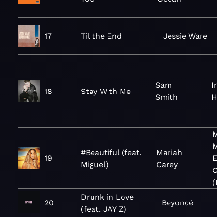
17
Til the End
Jessie Ware
Sam
I
18
Stay With Me
Smith
H
M
M
#Beautiful (feat.
Mariah
19
E
Miguel)
Carey
C
(
Drunk in Love
20
Beyoncé
(feat. JAY Z)