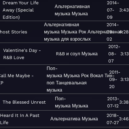
Dream Your Life
2014-
Альтернативная
Away (Special
07-
3:43
музыка
Музыка
Edition)
09
Альтернативная
2014-
host Stories
музыка
Музыка
Рок
Альтернативная
05-
4:28
музыка для взрослых
02
2012-
Valentine's Day -
R&B и соул
Музыка
08-
3:13
R&B Love
07
Поп-
2011-
Call Me Maybe -
музыка
Музыка
Рок
Вокал
Тин-
09-
3:13
EP
поп
Танцевальная
20
музыка
Поп-
2013-
The Blessed Unrest
3:38
музыка
Музыка
07-12
Heard It In A Past
2018-
Альтернатива
Музыка
3:46
Life
07-27