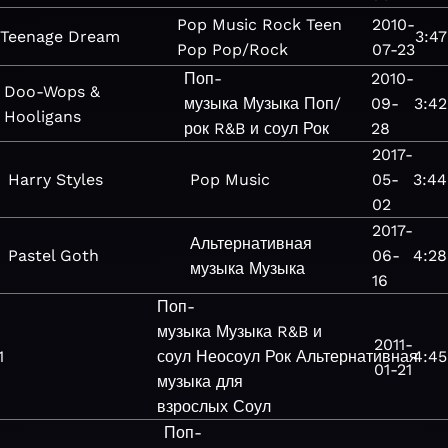
Pop
Music
Rock
Teen
2010-
Teenage Dream
3:47
Pop
Pop/Rock
07-23
Поп-
2010-
Doo-Wops &
музыка
Музыка
Поп/
09-
3:42
Hooligans
рок
R&B и соул
Рок
28
2017-
Harry Styles
Pop
Music
05-
3:44
02
2017-
Альтернативная
Pastel Goth
06-
4:28
музыка
Музыка
16
Поп-
музыка
Музыка
R&B и
2011-
1
соул
Неосоул
Рок
Альтернативная
4:45
01-21
музыка для
взрослых
Соул
Поп-