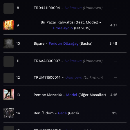
8
TR0441109004
Unknown
Unknown
—
Bir Pazar Kahvaltısı (feat. Model)
9
4:17
Emre Aydın
Hit 2015
10
Biçare
Feridun Düzağaç
Baska
3:48
11
TRAAA1300007
Unknown
Unknown
—
12
TRUM71500014
Unknown
Unknown
—
13
Pembe Mezarlık
Model
Diğer Masallar
4:15
14
Ben Öldüm
Gece
Gece
3:3