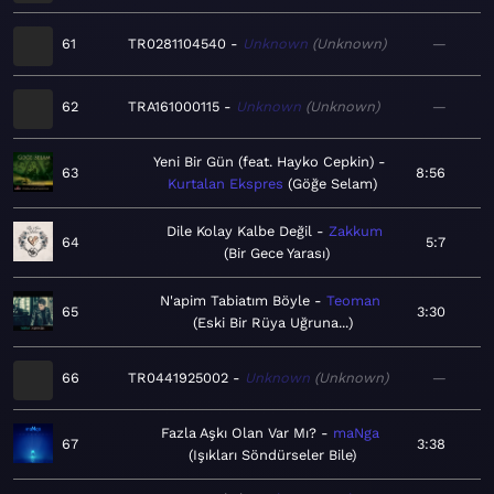
61
TR0281104540
Unknown
Unknown
—
62
TRA161000115
Unknown
Unknown
—
Yeni Bir Gün (feat. Hayko Cepkin)
63
8:56
Kurtalan Ekspres
Göğe Selam
Dile Kolay Kalbe Değil
Zakkum
64
5:7
Bir Gece Yarası
N'apim Tabiatım Böyle
Teoman
65
3:30
Eski Bir Rüya Uğruna...
66
TR0441925002
Unknown
Unknown
—
Fazla Aşkı Olan Var Mı?
maNga
67
3:38
Işıkları Söndürseler Bile