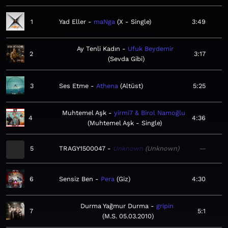
1
Yad Eller
maNga
X - Single
3:49
Ay Tenli Kadın
Ufuk Beydemir
2
3:17
Sevda Gibi
3
Ses Etme
Athena
Altüst
5:25
Muhtemel Aşk
yirmi7 & Birol Namoğlu
4
4:36
Muhtemel Aşk - Single
5
TRAGY1500047
Unknown
Unknown
—
6
Sensiz Ben
Pera
Giz
4:30
Durma Yağmur Durma
gripin
7
5:1
M.S. 05.03.2010