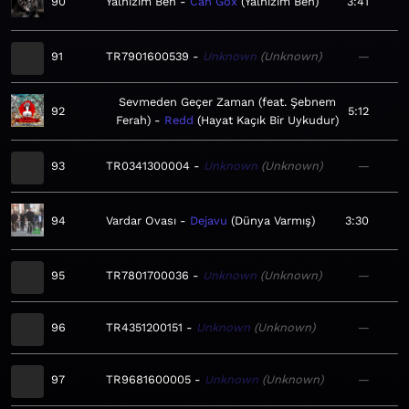
90
Yalnızım Ben
Can Gox
Yalnızım Ben
3:41
91
TR7901600539
Unknown
Unknown
—
Sevmeden Geçer Zaman (feat. Şebnem
92
5:12
Ferah)
Redd
Hayat Kaçık Bir Uykudur
93
TR0341300004
Unknown
Unknown
—
94
Vardar Ovası
Dejavu
Dünya Varmış
3:30
95
TR7801700036
Unknown
Unknown
—
96
TR4351200151
Unknown
Unknown
—
97
TR9681600005
Unknown
Unknown
—