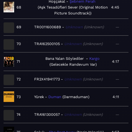
Hoşçakal
Şebnem Ferah
68
Aşk Tesadüfleri Sever (Original Motion
4:45
Picture Soundtrack)
69
TR0011600689
Unknown
Unknown
—
70
TRA162500105
Unknown
Unknown
—
Bana Yalan Söylediler
Kargo
71
4:17
Gelecekle Randevum Var
72
FR2X41941773
Unknown
Unknown
—
73
Yürek
Duman
Darmaduman
4:11
74
TRA161300057
Unknown
Unknown
—