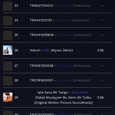
23
TR8001700013
Unknown
Unknown
—
24
TR0441210701
Unknown
Unknown
—
25
TR0441209808
Unknown
Unknown
—
26
Yokum
Nev
Kıyısız Deniz
3:56
27
TR0061200038
Unknown
Unknown
—
28
TR0781600001
Unknown
Unknown
—
İşte Sana Bir Tango
Aylin Aslım
29
Fakat Muzeyyen Bu Derin Bir Tutku
3:56
(Original Motion Picture Soundtrack)
30
TRACS1200002
Unknown
Unknown
—