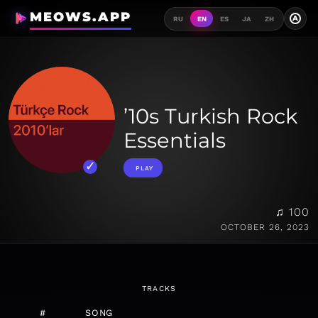
MEOWS.APP
A
RU
EN
ES
JA
ZH
’10s Turkish Rock
Essentials
PLAY
♫ 100
OCTOBER 26, 2023
TRACKS
#
SONG