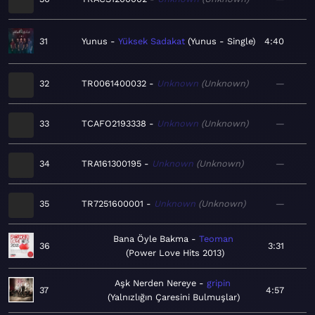
31
Yunus
Yüksek Sadakat
Yunus - Single
4:40
32
TR0061400032
Unknown
Unknown
—
33
TCAFO2193338
Unknown
Unknown
—
34
TRA161300195
Unknown
Unknown
—
35
TR7251600001
Unknown
Unknown
—
Bana Öyle Bakma
Teoman
36
3:31
Power Love Hits 2013
Aşk Nerden Nereye
gripin
37
4:57
Yalnızlığın Çaresini Bulmuşlar