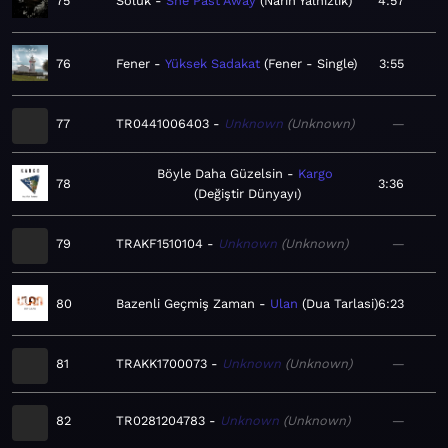
75
Soluk
She Past Away
Narin Yalnızlık
4:57
76
Fener
Yüksek Sadakat
Fener - Single
3:55
77
TR0441006403
Unknown
Unknown
—
Böyle Daha Güzelsin
Kargo
78
3:36
Değiştir Dünyayı
79
TRAKF1510104
Unknown
Unknown
—
80
Bazenli Geçmiş Zaman
Ulan
Dua Tarlasi
6:23
81
TRAKK1700073
Unknown
Unknown
—
82
TR0281204783
Unknown
Unknown
—