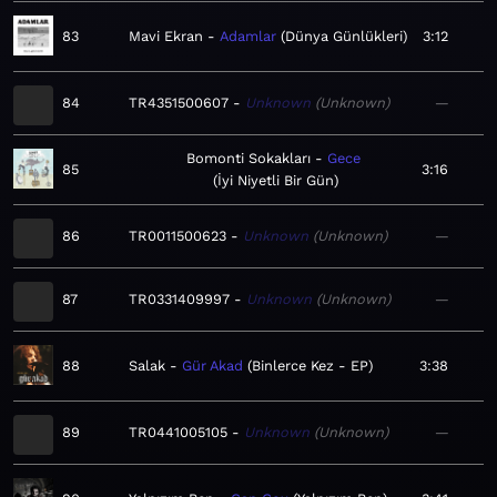
83
Mavi Ekran
Adamlar
Dünya Günlükleri
3:12
84
TR4351500607
Unknown
Unknown
—
Bomonti Sokakları
Gece
85
3:16
İyi Niyetli Bir Gün
86
TR0011500623
Unknown
Unknown
—
87
TR0331409997
Unknown
Unknown
—
88
Salak
Gür Akad
Binlerce Kez - EP
3:38
89
TR0441005105
Unknown
Unknown
—