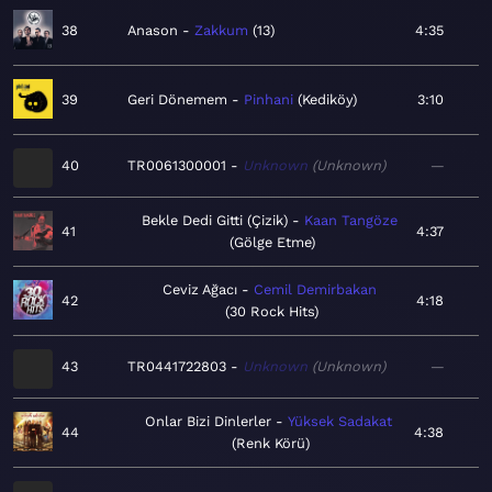
38
Anason
Zakkum
13
4:35
39
Geri Dönemem
Pinhani
Kediköy
3:10
40
TR0061300001
Unknown
Unknown
—
Bekle Dedi Gitti (Çizik)
Kaan Tangöze
41
4:37
Gölge Etme
Ceviz Ağacı
Cemil Demirbakan
42
4:18
30 Rock Hits
43
TR0441722803
Unknown
Unknown
—
Onlar Bizi Dinlerler
Yüksek Sadakat
44
4:38
Renk Körü