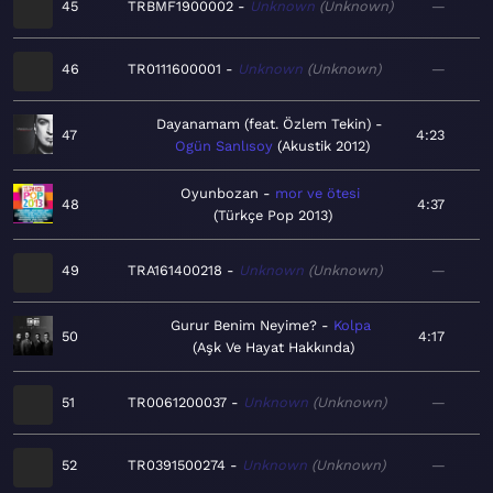
45
TRBMF1900002
Unknown
Unknown
—
46
TR0111600001
Unknown
Unknown
—
Dayanamam (feat. Özlem Tekin)
47
4:23
Ogün Sanlısoy
Akustik 2012
Oyunbozan
mor ve ötesi
48
4:37
Türkçe Pop 2013
49
TRA161400218
Unknown
Unknown
—
Gurur Benim Neyime?
Kolpa
50
4:17
Aşk Ve Hayat Hakkında
51
TR0061200037
Unknown
Unknown
—
52
TR0391500274
Unknown
Unknown
—