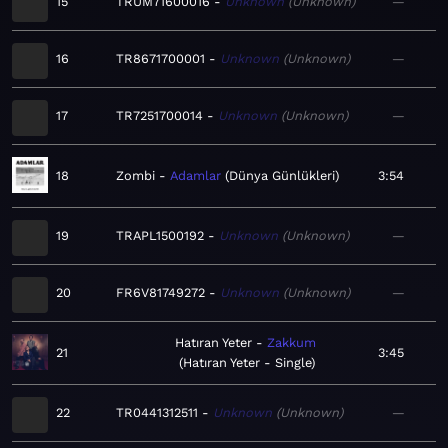
15
TRUM71600016
Unknown
Unknown
—
16
TR8671700001
Unknown
Unknown
—
17
TR7251700014
Unknown
Unknown
—
18
Zombi
Adamlar
Dünya Günlükleri
3:54
19
TRAPL1500192
Unknown
Unknown
—
20
FR6V81749272
Unknown
Unknown
—
Hatıran Yeter
Zakkum
21
3:45
Hatıran Yeter - Single
22
TR0441312511
Unknown
Unknown
—