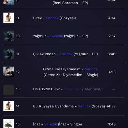
Beni Sorarsan - EP
9
Bırak
Sancak
Gözyaşı
4:14
10
Yağmur
Sancak
Yağmur - EP
2:57
11
Çık Aklımdan
Sancak
Yağmur - EP
3:46
Gitme Kal Diyemedim
Sancak
12
4:13
Gitme Kal Diyemedim - Single
13
DGA052050952
Unknown
Unknown
—
14
Bu Rüyaysa Uyandırma
Sancak
Gözyaşı
4:33
15
İnat
Sancak
İnat - Single
3:43