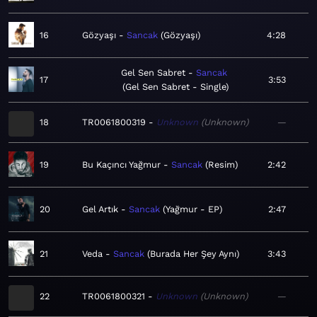
16
Gözyaşı
Sancak
Gözyaşı
4:28
Gel Sen Sabret
Sancak
17
3:53
Gel Sen Sabret - Single
18
TR0061800319
Unknown
Unknown
—
19
Bu Kaçıncı Yağmur
Sancak
Resim
2:42
20
Gel Artık
Sancak
Yağmur - EP
2:47
21
Veda
Sancak
Burada Her Şey Aynı
3:43
22
TR0061800321
Unknown
Unknown
—