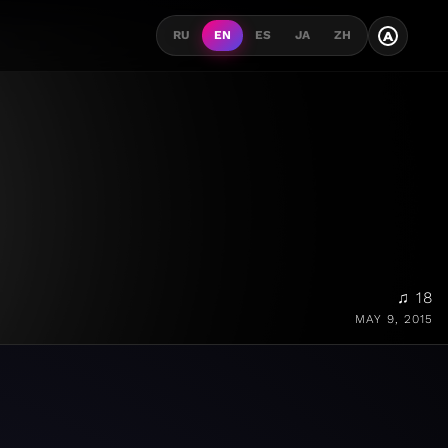
A
RU
EN
ES
JA
ZH
♫ 18
MAY 9, 2015