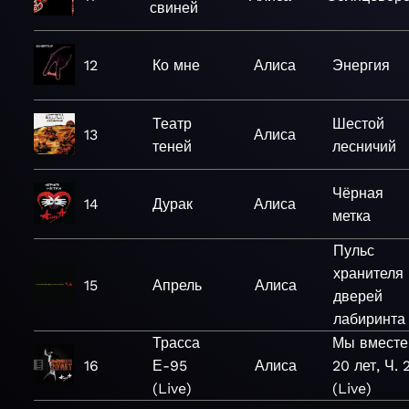
свиней
12
Ко мне
Алиса
Энергия
Театр
Шестой
13
Алиса
теней
лесничий
Чёрная
14
Дурак
Алиса
метка
Пульс
хранителя
15
Апрель
Алиса
дверей
лабиринта
Трасса
Мы вместе
16
Е-95
Алиса
20 лет, Ч. 
(Live)
(Live)