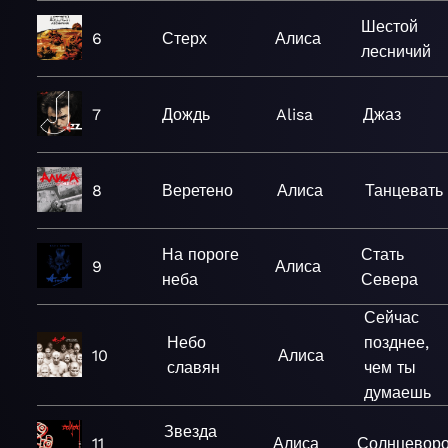
Шестой
6
Стерх
Алиса
лесничий
7
Дождь
Alisa
Джаз
8
Веретено
Алиса
Танцевать
На пороге
Стать
9
Алиса
неба
Севера
Сейчас
Небо
позднее,
10
Алиса
славян
чем ты
думаешь
Звезда
11
Алиса
Солнцеворо